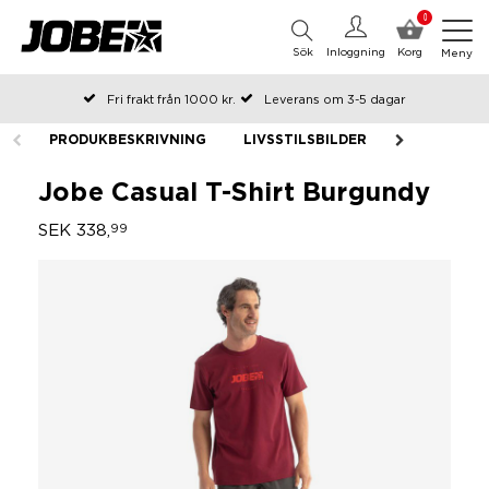
0
Sök
Inloggning
Korg
Meny
Fri frakt från 1000 kr.
Leverans om 3-5 dagar
Beställda före kl 12 på arbetsdagar, skickas samma dag
PRODUKBESKRIVNING
LIVSSTILSBILDER
Betala efteråt eller i delar
Jobe Casual T-Shirt Burgundy
SEK 338,
99