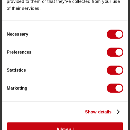
provided to them or that they’ve collected from your use
of their services.
PRODUKTGRUPPEN
Consent
2026 Collection
Necessary
Selection
Funtubes
Foil
Preferences
Schwimmwesten
SUP
Statistics
Neoprenanzüge
Kayaks
Marketing
Wake
Wasserski
Show details
Kneeboarding
Multi Position
Allow all