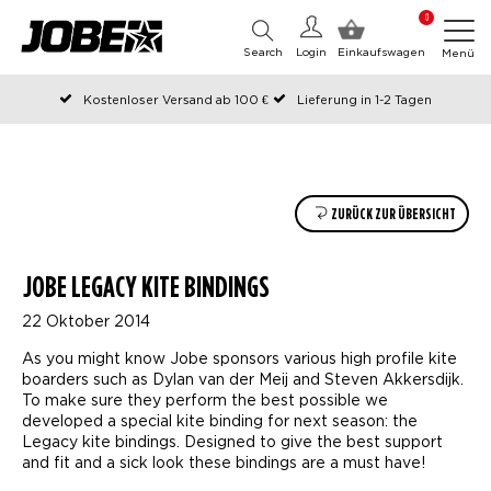
0
Search
Login
Einkaufswagen
Menü
Kostenloser Versand ab 100 €
Lieferung in 1-2 Tagen
An Werktagen vor 12:00 Uhr bestellt, noch am selben Tag versendet
Zahlen Sie später oder in Teilen
ZURÜCK ZUR ÜBERSICHT
JOBE LEGACY KITE BINDINGS
22 Oktober 2014
As you might know Jobe sponsors various high profile kite
boarders such as Dylan van der Meij and Steven Akkersdijk.
To make sure they perform the best possible we
developed a special kite binding for next season: the
Legacy kite bindings. Designed to give the best support
and fit and a sick look these bindings are a must have!