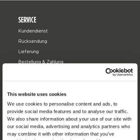
SERVICE
Kundendienst
Rücksendung
Lieferung
Bestellung & Zahlung
Garantie & Reparaturen
Stores in deiner nähe
Ersatzteile
This website uses cookies
We use cookies to personalise content and ads, to
JOBE SPORTS
provide social media features and to analyse our traffic.
We also share information about your use of our site with
Über Jobe
our social media, advertising and analytics partners who
Karriere
may combine it with other information that you’ve
Jobe Händler werden