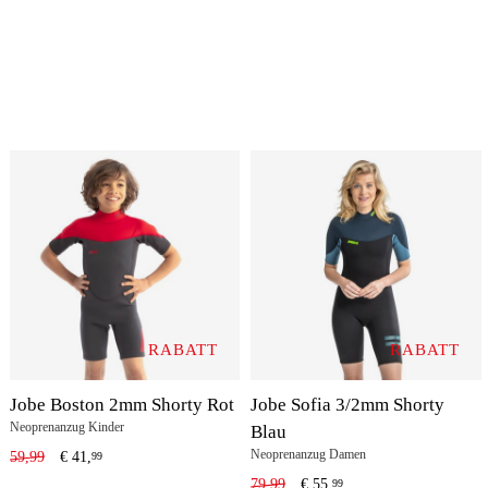
RABATT
RABATT
Jobe Boston 2mm Shorty Rot
Jobe Sofia 3/2mm Shorty
Neoprenanzug Kinder
Blau
Neoprenanzug Damen
59,99
€
41,
99
79,99
€
55,
99