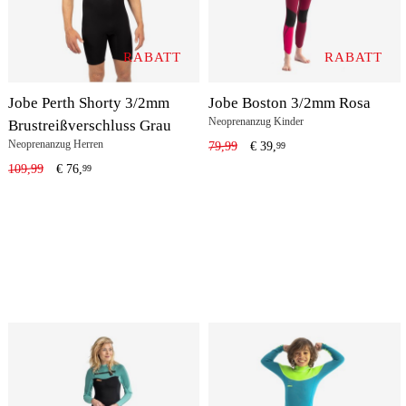
RABATT
RABATT
Jobe Perth Shorty 3/2mm
Jobe Boston 3/2mm Rosa
Neoprenanzug Kinder
Brustreißverschluss Grau
Neoprenanzug Herren
79,99
€
39,
99
109,99
€
76,
99