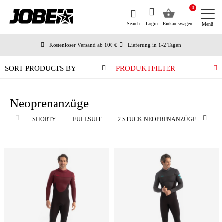
0
Search
Login
Einkaufswagen
Menü
Kostenloser Versand ab 100 €
Lieferung in 1-2 Tagen
An Werktagen vor 12:00 Uhr bestellt, noch am selben Tag versendet
Zahlen Sie später oder in Teilen
SORT PRODUCTS BY
PRODUKTFILTER
Neoprenanzüge
SHORTY
FULLSUIT
2 STÜCK NEOPRENANZÜGE
ZU