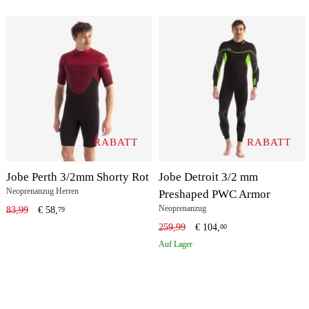
RABATT
RABATT
Jobe Perth 3/2mm Shorty Rot
Jobe Detroit 3/2 mm
Neoprenanzug Herren
Preshaped PWC Armor
Neoprenanzug
83,99
€
58,
79
259,99
€
104,
00
Auf Lager