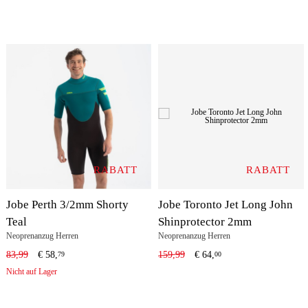
RABATT
RABATT
Jobe Perth 3/2mm Shorty
Jobe Toronto Jet Long John
Teal
Shinprotector 2mm
Neoprenanzug Herren
Neoprenanzug Herren
83,99
€
58,
159,99
€
64,
79
00
Nicht auf Lager