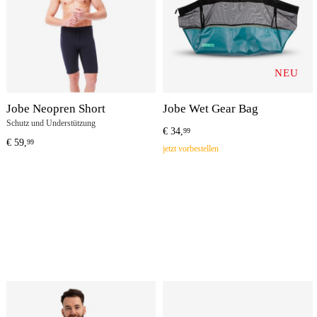
NEU
Jobe Neopren Short
Jobe Wet Gear Bag
Schutz und Understützung
€
34,
99
€
59,
99
jetzt vorbestellen