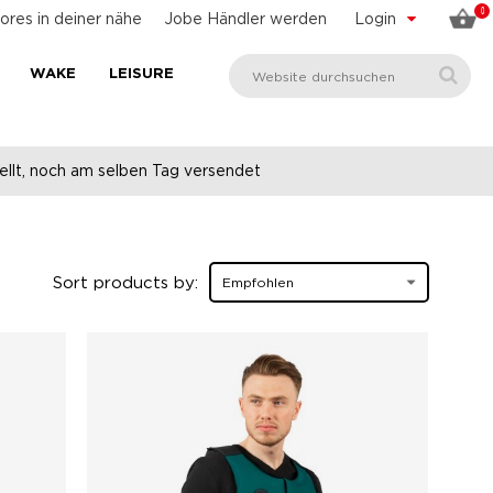
0
ores in deiner nähe
Jobe Händler werden
Login
WAKE
LEISURE
llt, noch am selben Tag versendet
Sort products by: