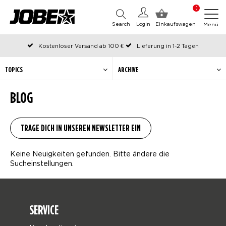
0
Search
Login
Einkaufswagen
Menü
Kostenloser Versand ab 100 €
Lieferung in 1-2 Tagen
An Werktagen vor 12:00 Uhr bestellt, noch am selben Tag versendet
Zahlen Sie später oder in Teilen
TOPICS
ARCHIVE
BLOG
Keine Neuigkeiten gefunden. Bitte ändere die
Sucheinstellungen.
SERVICE