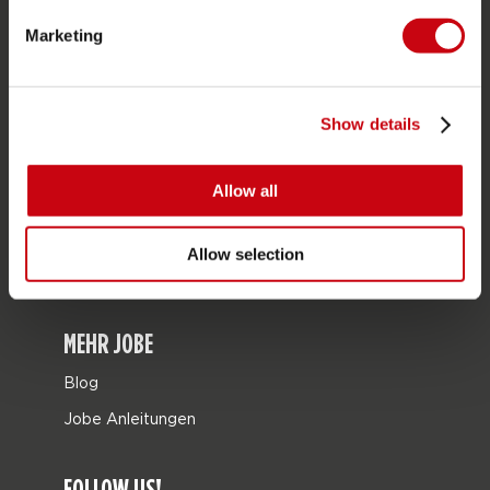
Geschenkkarten
Marketing
Taschen
Leisure
Show details
Seascooters
Collaborations
Allow all
SALE
Mix & Match
Allow selection
Ersatzteile
MEHR JOBE
Blog
Jobe Anleitungen
FOLLOW US!