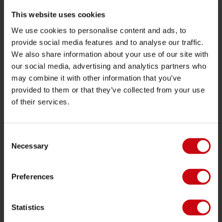
2026 Collection
This website uses cookies
Funtubes
We use cookies to personalise content and ads, to
Foil
provide social media features and to analyse our traffic.
Schwimmwesten
We also share information about your use of our site with
our social media, advertising and analytics partners who
SUP
may combine it with other information that you’ve
Neoprenanzüge
provided to them or that they’ve collected from your use
Kayaks
of their services.
Wake
Wasserski
Consent
Necessary
Selection
Kneeboarding
Multi Position
Preferences
Bekleidung & Schuhe
Schutzausrüstung
Statistics
Bootszubehör