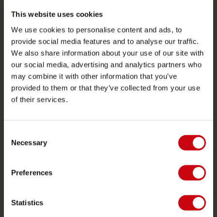
2026 Collection
This website uses cookies
Funtubes
We use cookies to personalise content and ads, to
Foil
provide social media features and to analyse our traffic.
Schwimmwesten
We also share information about your use of our site with
our social media, advertising and analytics partners who
SUP
may combine it with other information that you’ve
Neoprenanzüge
provided to them or that they’ve collected from your use
Kayaks
of their services.
Wake
Wasserski
Consent
Necessary
Selection
Kneeboarding
Multi Position
Preferences
Bekleidung & Schuhe
Schutzausrüstung
Statistics
Bootszubehör