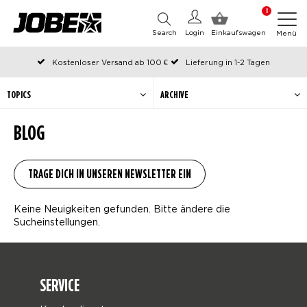
0
Search
Login
Einkaufswagen
Menü
Kostenloser Versand ab 100 €
Lieferung in 1-2 Tagen
An Werktagen vor 12:00 Uhr bestellt, noch am selben Tag versendet
Zahlen Sie später oder in Teilen
TOPICS
ARCHIVE
BLOG
Keine Neuigkeiten gefunden. Bitte ändere die
Sucheinstellungen.
SERVICE