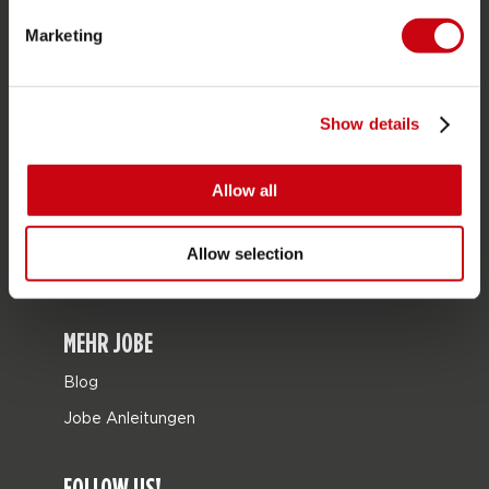
Geschenkkarten
Marketing
Taschen
Leisure
Show details
Seascooters
Collaborations
Allow all
SALE
Mix & Match
Allow selection
Ersatzteile
MEHR JOBE
Blog
Jobe Anleitungen
FOLLOW US!