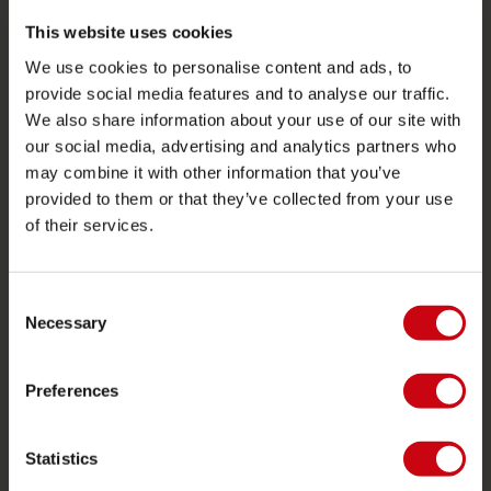
2026 Collection
This website uses cookies
Funtubes
We use cookies to personalise content and ads, to
Foil
provide social media features and to analyse our traffic.
Schwimmwesten
We also share information about your use of our site with
our social media, advertising and analytics partners who
SUP
may combine it with other information that you’ve
Neoprenanzüge
provided to them or that they’ve collected from your use
Kayaks
of their services.
Wake
Wasserski
Consent
Necessary
Selection
Kneeboarding
Multi Position
Preferences
Bekleidung & Schuhe
Schutzausrüstung
Statistics
Bootszubehör