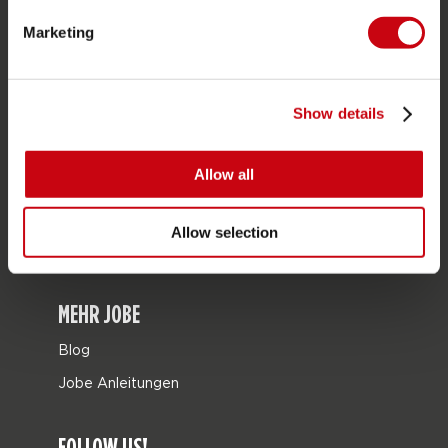
Geschenkkarten
Marketing
Taschen
Leisure
Show details
Seascooters
Collaborations
Allow all
SALE
Mix & Match
Allow selection
Ersatzteile
MEHR JOBE
Blog
Jobe Anleitungen
FOLLOW US!