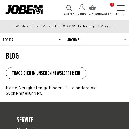
0
Search
Login
Einkaufswagen
Menü
Kostenloser Versand ab 100 €
Lieferung in 1-2 Tagen
An Werktagen vor 12:00 Uhr bestellt, noch am selben Tag versendet
Zahlen Sie später oder in Teilen
TOPICS
ARCHIVE
BLOG
Keine Neuigkeiten gefunden. Bitte ändere die
Sucheinstellungen.
SERVICE