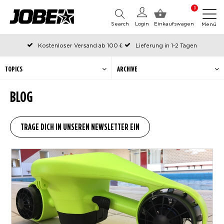
0
Search
Login
Einkaufswagen
Menü
Kostenloser Versand ab 100 €
Lieferung in 1-2 Tagen
An Werktagen vor 12:00 Uhr bestellt, noch am selben Tag versendet
Zahlen Sie später oder in Teilen
TOPICS
ARCHIVE
BLOG