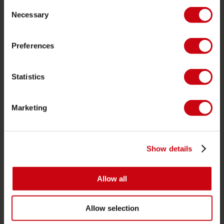
Consent
Schwimmwesten
Necessary
Selection
SUP
Neoprenanzüge
Preferences
Kayaks
Statistics
Wake
Wasserski
Marketing
Kneeboarding
Multi Position
Bekleidung & Schuhe
Show details
Schutzausrüstung
Bootszubehör
Allow all
Geschenkkarten
Allow selection
Taschen