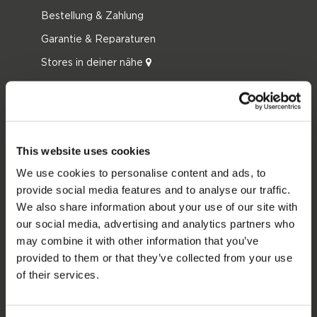
Bestellung & Zahlung
Garantie & Reparaturen
Stores in deiner nähe
Ersatzteile
JOBE SPORTS
Über Jobe
This website uses cookies
Karriere
We use cookies to personalise content and ads, to
provide social media features and to analyse our traffic.
Jobe Händler werden
We also share information about your use of our site with
our social media, advertising and analytics partners who
PRODUKTGRUPPEN
may combine it with other information that you’ve
provided to them or that they’ve collected from your use
2026 Collection
of their services.
Funtubes
Foil