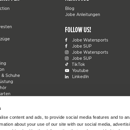
ction
Blog
Jobe Anleitungen
esten
FOLLOW US!
nzüge
Jobe Watersports
Jobe SUP
Jobe Watersports
Jobe SUP
ing
TikTok
ion
Youtube
g & Schuhe
LinkedIn
üstung
hör
arten
s
rs
ise content and ads, to provide social media features and to an
ions
rmation about your use of our site with our social media, advertis