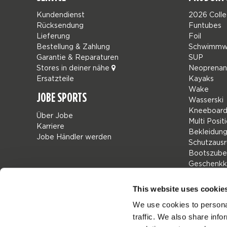
Kundendienst
2026 Colle
Rücksendung
Funtubes
Lieferung
Foil
Bestellung & Zahlung
Schwimmw
Garantie & Reparaturen
SUP
Stores in deiner nähe
Neoprena
Ersatzteile
Kayaks
Wake
JOBE SPORTS
Wasserski
Kneeboard
Über Jobe
Multi Posit
Karriere
Bekleidun
Jobe Händler werden
Schutzausr
Bootszube
Geschenkk
Taschen
Leisure
This website uses cookie
Seascoote
We use cookies to personal
Collaborat
traffic. We also share info
SALE