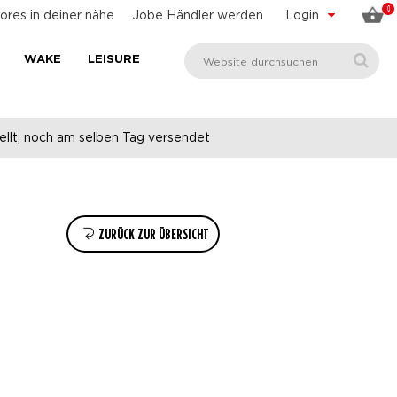
0
ores in deiner nähe
Jobe Händler werden
Login
WAKE
LEISURE
llt, noch am selben Tag versendet
ZURÜCK ZUR ÜBERSICHT