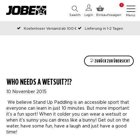
0
Search
Login
Einkaufswagen
Menü
Kostenloser Versand ab 100 €
Lieferung in 1-2 Tagen
An Werktagen vor 12:00 Uhr bestellt, noch am selben Tag versendet
Zahlen Sie später oder in Teilen
ZURÜCK ZUR ÜBERSICHT
WHO NEEDS A WETSUIT?!?
10 November 2015
We believe Stand Up Paddling is an accessible sport that
everyone can learn in just 10 minutes. But more important:
it’s a fun sport! When it colder you can wear a wetsuit or
when it’s sunny you can dress like a bunny! Get out on the
water, have some fun, have a laugh and just have a good
time!