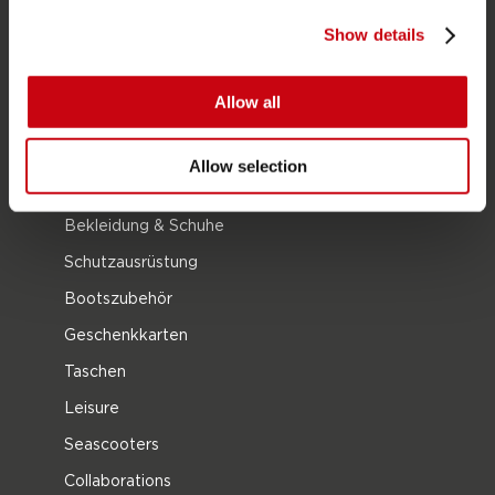
Neoprenanzüge
Show details
Kayaks
Wake
Allow all
Wasserski
Kneeboarding
Allow selection
Multi Position
Bekleidung & Schuhe
Schutzausrüstung
Bootszubehör
Geschenkkarten
Taschen
Leisure
Seascooters
Collaborations