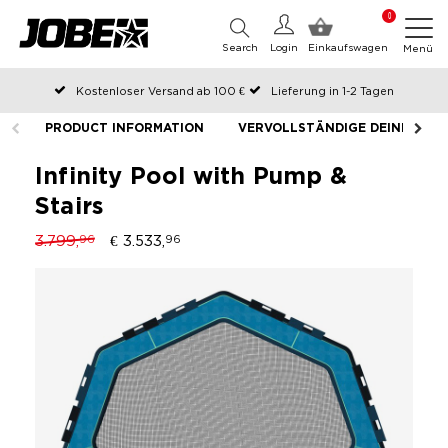
0
Search
Login
Einkaufswagen
Menü
Kostenloser Versand ab 100 €
Lieferung in 1-2 Tagen
An Werktagen vor 12:00 Uhr bestellt, noch am selben Tag versendet
PRODUCT INFORMATION
VERVOLLSTÄNDIGE DEINE AUS
Zahlen Sie später oder in Teilen
Infinity Pool with Pump &
Stairs
3.799,
€ 3.533,
96
96