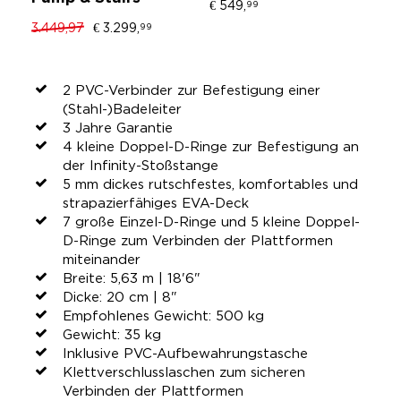
€ 549,
€ 
99
3.449,97
€ 3.299,
99
2 PVC-Verbinder zur Befestigung einer
(Stahl-)Badeleiter
3 Jahre Garantie
4 kleine Doppel-D-Ringe zur Befestigung an
der Infinity-Stoßstange
5 mm dickes rutschfestes, komfortables und
strapazierfähiges EVA-Deck
7 große Einzel-D-Ringe und 5 kleine Doppel-
D-Ringe zum Verbinden der Plattformen
miteinander
Breite: 5,63 m | 18'6"
Dicke: 20 cm | 8"
Empfohlenes Gewicht: 500 kg
Gewicht: 35 kg
Inklusive PVC-Aufbewahrungstasche
Klettverschlusslaschen zum sicheren
Verbinden der Plattformen