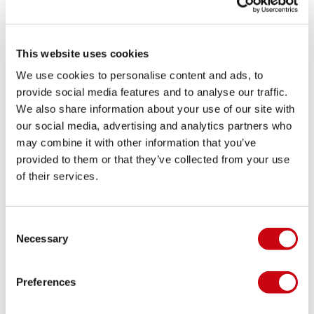
Tragetasche
Flow rate 450L/min
Maße: 11.7" x 7.8" x 7" | 30 x 20 x 18cm
This website uses cookies
TEILE DEINE #JOBEMOMENTS
We use cookies to personalise content and ads, to
provide social media features and to analyse our traffic.
We also share information about your use of our site with
LIFESTYLE-AUFNAHMEN
our social media, advertising and analytics partners who
may combine it with other information that you’ve
provided to them or that they’ve collected from your use
of their services.
Consent
Necessary
Selection
Preferences