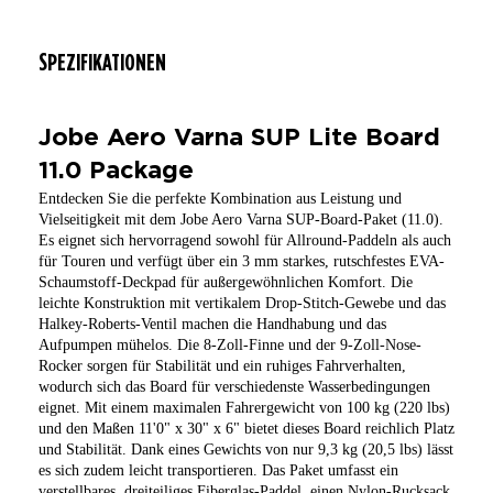
SPEZIFIKATIONEN
Jobe Aero Varna SUP Lite Board
11.0 Package
Entdecken Sie die perfekte Kombination aus Leistung und
Vielseitigkeit mit dem Jobe Aero Varna SUP-Board-Paket (11.0).
Es eignet sich hervorragend sowohl für Allround-Paddeln als auch
für Touren und verfügt über ein 3 mm starkes, rutschfestes EVA-
Schaumstoff-Deckpad für außergewöhnlichen Komfort. Die
leichte Konstruktion mit vertikalem Drop-Stitch-Gewebe und das
Halkey-Roberts-Ventil machen die Handhabung und das
Aufpumpen mühelos. Die 8-Zoll-Finne und der 9-Zoll-Nose-
Rocker sorgen für Stabilität und ein ruhiges Fahrverhalten,
wodurch sich das Board für verschiedenste Wasserbedingungen
eignet. Mit einem maximalen Fahrergewicht von 100 kg (220 lbs)
und den Maßen 11'0" x 30" x 6" bietet dieses Board reichlich Platz
und Stabilität. Dank eines Gewichts von nur 9,3 kg (20,5 lbs) lässt
es sich zudem leicht transportieren. Das Paket umfasst ein
verstellbares, dreiteiliges Fiberglas-Paddel, einen Nylon-Rucksack,