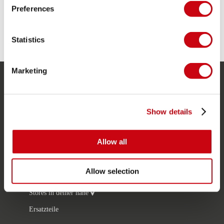
Gewicht Paket: 13,9kg | 30.9lbs
Preferences
TEILE DEINE #JOBEMOMENTS
Statistics
Marketing
SERVICE
Kundendienst
Show details
Rücksendung
Allow all
Lieferung
Bestellung & Zahlung
Allow selection
Garantie & Reparaturen
Stores in deiner nähe
Ersatzteile