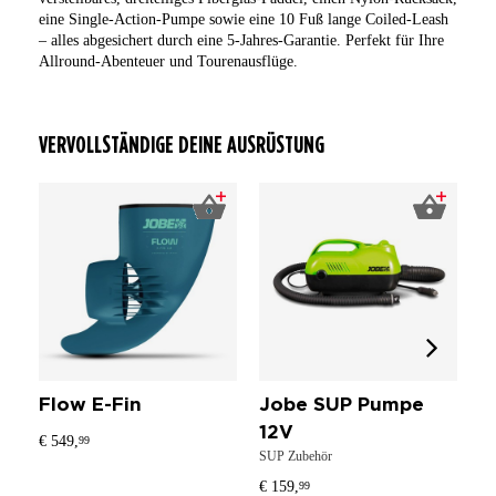
eine Single-Action-Pumpe sowie eine 10 Fuß lange Coiled-Leash
– alles abgesichert durch eine 5-Jahres-Garantie. Perfekt für Ihre
Allround-Abenteuer und Tourenausflüge.
VERVOLLSTÄNDIGE DEINE AUSRÜSTUNG
Flow E-Fin
Jobe SUP Pumpe
J
12V
S
€ 549,
99
SUP Zubehör
S
€ 159,
99
A