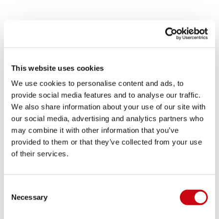
€ 
5 Jahre Garantie
Aufblasdruck: 14–20 PSI – Für maximale Steifigkeit
und Leistung.
Leichte vertikale single layer-Dropstitch-Konstruktion
This website uses cookies
Paket enthält: Aero Varna SUP Board 11.0,
verstellbares 3-teiliges Fiberglas-Paddel, Nylon-
We use cookies to personalise content and ads, to
Rucksack, single action Pumpe, 10ft / 3,04m coiled
provide social media features and to analyse our traffic.
leash
We also share information about your use of our site with
Volumen: 315 l
our social media, advertising and analytics partners who
Rutschfestes EVA-Schaumstoffdeck ermöglicht
may combine it with other information that you’ve
komfortables, langfristiges Paddeln
provided to them or that they’ve collected from your use
Halkey Roberts-Ventil
Abmessungen im aufgeblasenen Zustand: 11'0"" x
of their services.
30"" x 6"" | 335 x 76,2 x 15cm
8" Finne (Montage ohne Werkzeug)
Unterstützung für Ventilpflaster
Consent
Nose rocker: 9", Tail rocker: 0"
Necessary
Selection
Maximales Fahrergewicht 100 kg | 220,5 Ibs
Brettgewicht: 9,3kg | 20,5lbs