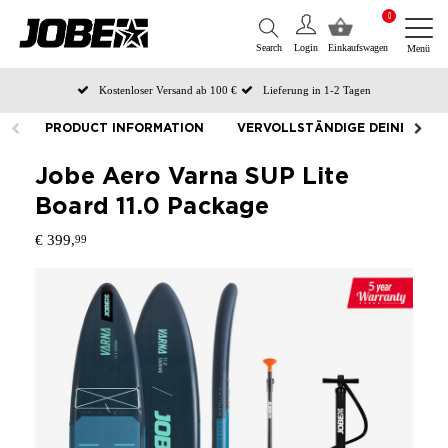
0
Search
Login
Einkaufswagen
Menü
Kostenloser Versand ab 100 €
Lieferung in 1-2 Tagen
An Werktagen vor 12:00 Uhr bestellt, noch am selben Tag versendet
PRODUCT INFORMATION
VERVOLLSTÄNDIGE DEINE AUS
Zahlen Sie später oder in Teilen
Jobe Aero Varna SUP Lite
Board 11.0 Package
€ 399,
99