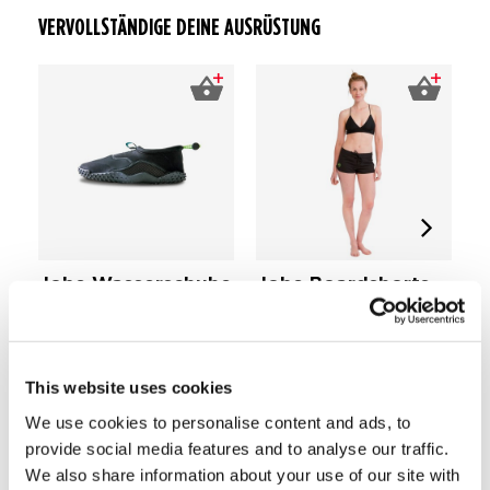
VERVOLLSTÄNDIGE DEINE AUSRÜSTUNG
Jobe Wasserschuhe
Jobe Boardshorts
J
Erwachsene
Damen Schwarz
H
Badebekleidung Damen
Ca
€ 16,
99
€ 49,
€ 
99
This website uses cookies
We use cookies to personalise content and ads, to
Leichtes, schnell trocknendes Gewebe
provide social media features and to analyse our traffic.
UPF 50+
We also share information about your use of our site with
Vier-Wege-Stretch-Gewebe