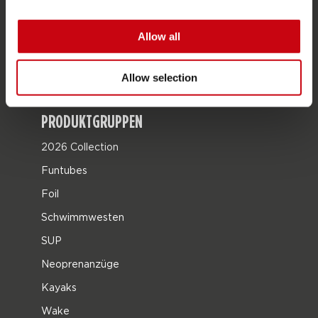
JOBE SPORTS
Über Jobe
Allow all
Karriere
Jobe Händler werden
Allow selection
PRODUKTGRUPPEN
2026 Collection
Funtubes
Foil
Schwimmwesten
SUP
Neoprenanzüge
Kayaks
Wake