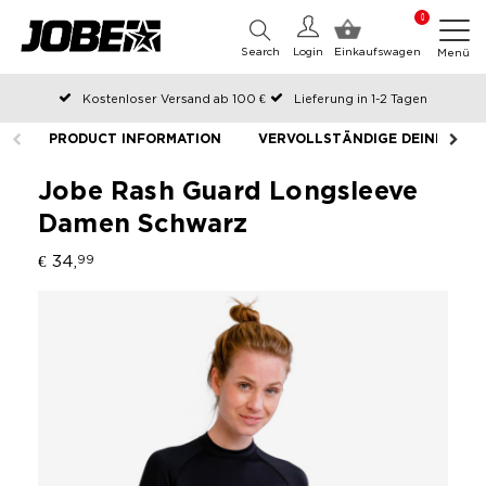
0
Search
Login
Einkaufswagen
Menü
Kostenloser Versand ab 100 €
Lieferung in 1-2 Tagen
An Werktagen vor 12:00 Uhr bestellt, noch am selben Tag versendet
PRODUCT INFORMATION
VERVOLLSTÄNDIGE DEINE AUS
Zahlen Sie später oder in Teilen
Jobe Rash Guard Longsleeve
Damen Schwarz
€ 34,
99