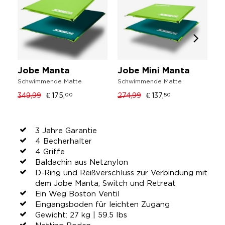
Jobe Manta
Jobe Mini Manta
J
Schwimmende Matte
Schwimmende Matte
€ 
349,99
€ 175,
274,99
€ 137,
00
50
3 Jahre Garantie
4 Becherhalter
4 Griffe
Baldachin aus Netznylon
D-Ring und Reißverschluss zur Verbindung mit
dem Jobe Manta, Switch und Retreat
Ein Weg Boston Ventil
Eingangsboden für leichten Zugang
Gewicht: 27 kg | 59.5 Ibs