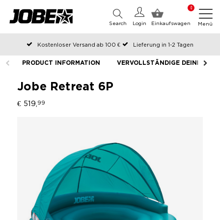
0
Search
Login
Einkaufswagen
Menü
Kostenloser Versand ab 100 €
Lieferung in 1-2 Tagen
An Werktagen vor 12:00 Uhr bestellt, noch am selben Tag versendet
PRODUCT INFORMATION
VERVOLLSTÄNDIGE DEINE AUS
Zahlen Sie später oder in Teilen
Jobe Retreat 6P
€ 519,
99