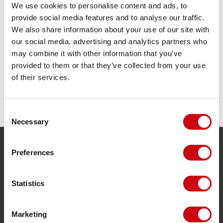
We use cookies to personalise content and ads, to
Herausnehmbare Ohrpolster
provide social media features and to analyse our traffic.
Leichter Helm
We also share information about your use of our site with
Ringleinlage mit doppelter Dichte
Schutz-Ohrpolster
our social media, advertising and analytics partners who
Verstellbarer Kinnriemen
may combine it with other information that you’ve
Weiche und bequeme Passform
provided to them or that they’ve collected from your use
Download Produkthandbuch
of their services.
TEILE DEINE #JOBEMOMENTS
Consent
Necessary
Selection
Preferences
SERVICE
Kundendienst
Statistics
Rücksendung
Lieferung
Marketing