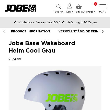
0
Search
Login
Einkaufswagen
Menü
Kostenloser Versand ab 100 €
Lieferung in 1-2 Tagen
An Werktagen vor 12:00 Uhr bestellt, noch am selben Tag versendet
PRODUCT INFORMATION
VERVOLLSTÄNDIGE DEINE AUS
Zahlen Sie später oder in Teilen
Jobe Base Wakeboard
Helm Cool Grau
€ 74,
99