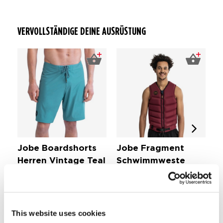
VERVOLLSTÄNDIGE DEINE AUSRÜSTUNG
Jobe Boardshorts
Jobe Fragment
J
Herren Vintage Teal
Schwimmweste
W
Badebekleidung Herren
W
Herren Rot
Herren Schwimmweste
39,99
€ 27,
€ 
99
149,99
€ 75,
00
This website uses cookies