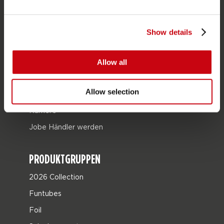
Bestellung & Zahlung
Garantie & Reparaturen
Show details
Stores in deiner nähe
Ersatzteile
Allow all
JOBE SPORTS
Allow selection
Über Jobe
Karriere
Jobe Händler werden
PRODUKTGRUPPEN
2026 Collection
Funtubes
Foil