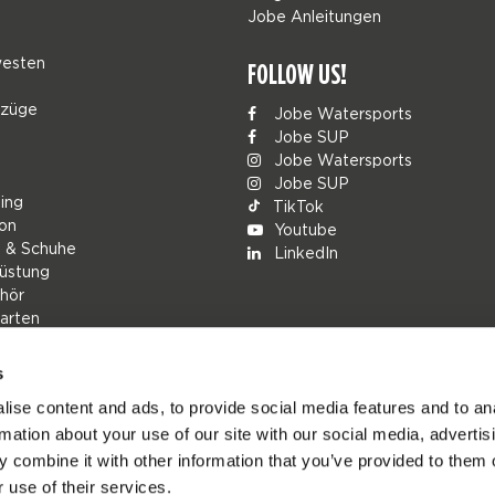
Jobe Anleitungen
esten
FOLLOW US!
nzüge
Jobe Watersports
Jobe SUP
Jobe Watersports
Jobe SUP
ing
TikTok
ion
Youtube
g & Schuhe
LinkedIn
üstung
hör
arten
s
rs
ise content and ads, to provide social media features and to an
ions
rmation about your use of our site with our social media, advertis
h
 combine it with other information that you’ve provided to them o
 use of their services.