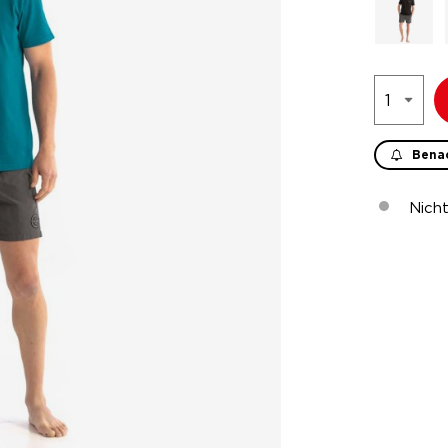
Benac
Nich