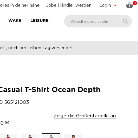
0
ores in deiner nähe
Jobe Händler werden
Login
WAKE
LEISURE
llt, noch am selben Tag versendet
Casual T-Shirt Ocean Depth
ID
565121003
Zeige die Größentabelle an
0,
99