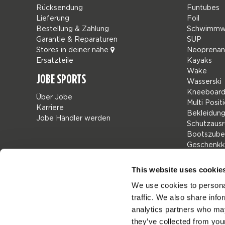
Rücksendung
Funtubes
Lieferung
Foil
Bestellung & Zahlung
Schwimmw
Garantie & Reparaturen
SUP
Stores in deiner nähe
Neoprena
Ersatzteile
Kayaks
Wake
JOBE SPORTS
Wasserski
Kneeboard
Über Jobe
Multi Posit
Karriere
Bekleidun
Jobe Händler werden
Schutzausr
Bootszube
Geschenkk
Taschen
Leisure
This website uses cookie
Seascoote
We use cookies to personal
Collaborat
traffic. We also share info
SALE
Mix & Matc
analytics partners who may
Ersatzteile
they’ve collected from your