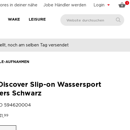
0
ores in deiner nähe
Jobe Händler werden
Login
WAKE
LEISURE
llt, noch am selben Tag versendet
YLE-AUFNAHMEN
Discover Slip-on Wassersport
ers Schwarz
ID
594620004
31,
99