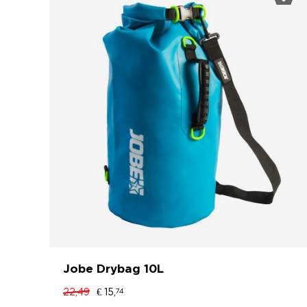
Jobe Drybag 10L
22,49
€ 15,
74