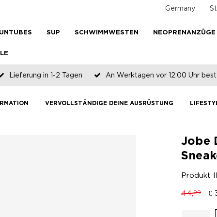
Germany
St
UNTUBES
SUP
SCHWIMMWESTEN
NEOPRENANZÜGE
LE
Lieferung in 1-2 Tagen
An Werktagen vor 12:00 Uhr beste
Zahlen Sie später oder in Teilen
RMATION
VERVOLLSTÄNDIGE DEINE AUSRÜSTUNG
LIFEST
Jobe 
Sneak
Produkt 
44,
€
99