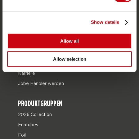
Bestellung & Zahlung
Garantie & Reparaturen
Show details
Stores in deiner nähe
Ersatzteile
Allow all
JOBE SPORTS
Allow selection
Über Jobe
Karriere
Jobe Händler werden
PRODUKTGRUPPEN
2026 Collection
Funtubes
Foil