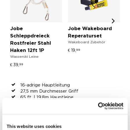
Jobe
Jobe Wakeboard
J
W
Schleppdreieck
Reperaturset
Wakeboard Zubehör
€ 
Rostfreier Stahl
€ 19,
99
Haken 12ft 1P
Wasserski Leine
€ 39,
99
16-adrige Hauptleitung
27,5 mm Durchmesser Griff
65 ft. | 19,8m Hauptleine
EVA Profilhandgriff
Griffbreite: 15" | 38,1 cm
Stift schwimmt zur Unterstützung des auf
dem Wasser schwimmens
This website uses cookies