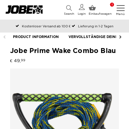
0
Search
Login
Einkaufswagen
Menü
Kostenloser Versand ab 100 €
Lieferung in 1-2 Tagen
An Werktagen vor 12:00 Uhr bestellt, noch am selben Tag versendet
PRODUCT INFORMATION
VERVOLLSTÄNDIGE DEINE AUS
Zahlen Sie später oder in Teilen
Jobe Prime Wake Combo Blau
€ 49,
99