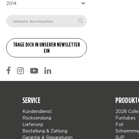
2014
SERVICE
PRODUKT
Kundendienst
2026 Colle
Rücksendung
Funtubes
Lieferung
Foil
Bestellung & Zahlung
Schwimmw
Garantie & Reparaturen
SUP