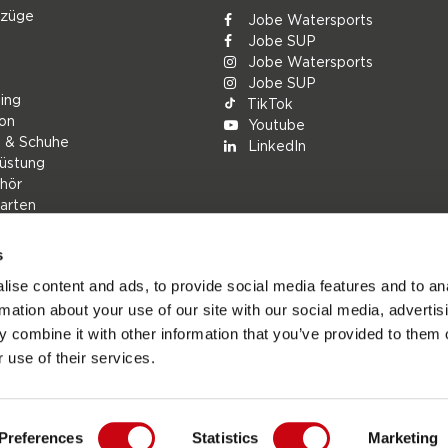
nzüge
Jobe Watersports
Jobe SUP
Jobe Watersports
Jobe SUP
ing
TikTok
ion
Youtube
g & Schuhe
LinkedIn
üstung
hör
arten
s
rs
ise content and ads, to provide social media features and to an
ions
rmation about your use of our site with our social media, advertis
h
 combine it with other information that you’ve provided to them o
 use of their services.
Preferences
Statistics
Marketing
ports.com - Die offizielle Website