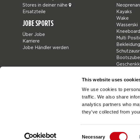
Stores in deiner nähe
Neoprena
Ersatzteile
Kayaks
Wake
JOBE SPORTS
Wasserski
Kneeboard
Über Jobe
Multi Posit
Karriere
Bekleidun
Jobe Händler werden
Schutzausr
Bootszube
Geschenkk
Taschen
Leisure
This website uses cookie
Seascoote
We use cookies to personal
Collaborat
traffic. We also share info
SALE
Mix & Matc
analytics partners who may
Ersatzteile
they’ve collected from your
Consent
Necessary
Jobes
Germany