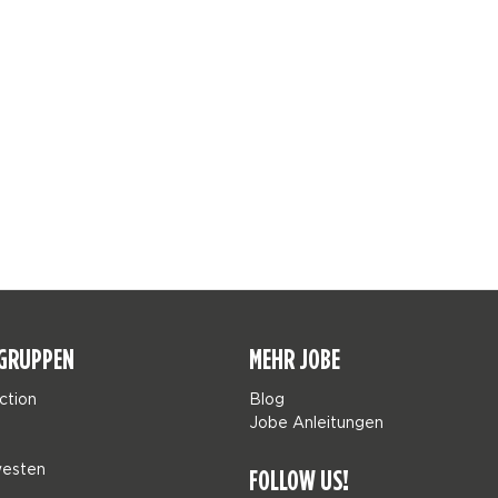
GRUPPEN
MEHR JOBE
ction
Blog
Jobe Anleitungen
esten
FOLLOW US!