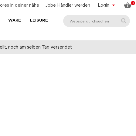
0
ores in deiner nähe
Jobe Händler werden
Login
WAKE
LEISURE
llt, noch am selben Tag versendet