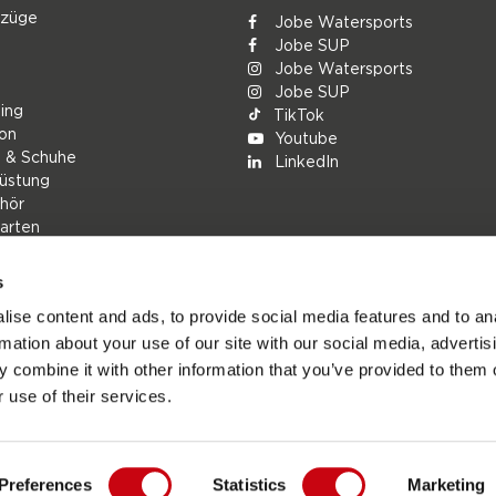
nzüge
Jobe Watersports
Jobe SUP
Jobe Watersports
Jobe SUP
ing
TikTok
ion
Youtube
g & Schuhe
LinkedIn
üstung
hör
arten
s
rs
ise content and ads, to provide social media features and to an
ions
rmation about your use of our site with our social media, advertis
h
 combine it with other information that you’ve provided to them o
 use of their services.
Preferences
Statistics
Marketing
ports.com - Die offizielle Website