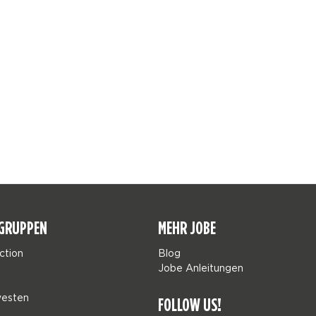
GRUPPEN
MEHR JOBE
ction
Blog
Jobe Anleitungen
esten
FOLLOW US!