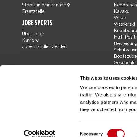
Stores in deiner nähe
Neoprena
Ersatzteile
Kayaks
Wake
JOBE SPORTS
Wasserski
Kneeboard
Über Jobe
Multi Posit
Karriere
Bekleidun
Jobe Händler werden
Schutzausr
Bootszube
Geschenkk
Taschen
Leisure
This website uses cookie
Seascoote
We use cookies to personal
Collaborat
traffic. We also share info
SALE
Mix & Matc
analytics partners who may
Ersatzteile
they’ve collected from your
Consent
Necessary
Jobes
Germany