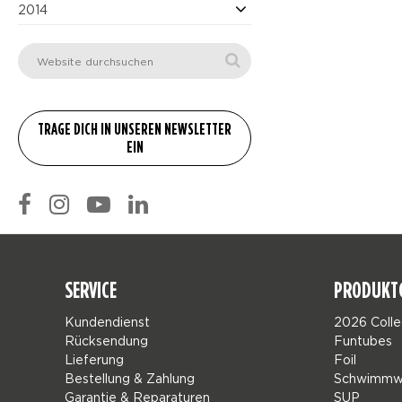
2014
SERVICE
PRODUKT
Kundendienst
2026 Colle
Rücksendung
Funtubes
Lieferung
Foil
Bestellung & Zahlung
Schwimmw
Garantie & Reparaturen
SUP