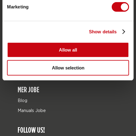
Marketing
Bags
Leisure
Seascooters
Show details
Collaborations
Allow all
Sale
Mix & Match
Allow selection
Reservdelar
MER JOBE
Blog
Manuals Jobe
FOLLOW US!