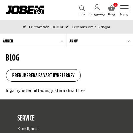
0
Sök
Inloggning
Korg
Meny
Fri frakt från 1000 kr.
Leverans om 3-5 dagar
Beställda före kl 12 på arbetsdagar, skickas samma dag
Betala efteråt eller i delar
ÄMNEN
ARKIV
BLOG
Inga nyheter hittades, justera dina filter
SERVICE
Kundtjänst