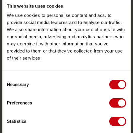
Funtubes
This website uses cookies
We use cookies to personalise content and ads, to
Foil
provide social media features and to analyse our traffic.
Flytvästar
We also share information about your use of our site with
SUP
our social media, advertising and analytics partners who
may combine it with other information that you’ve
Våtdräkter
provided to them or that they’ve collected from your use
Kayaks
of their services.
Wake
Vattenskidor
Consent
Kneeboarding
Necessary
Selection
Multi position
Preferences
Kläder och skor
Skyddsutrustning
Statistics
Båtutrustning
Presentkort