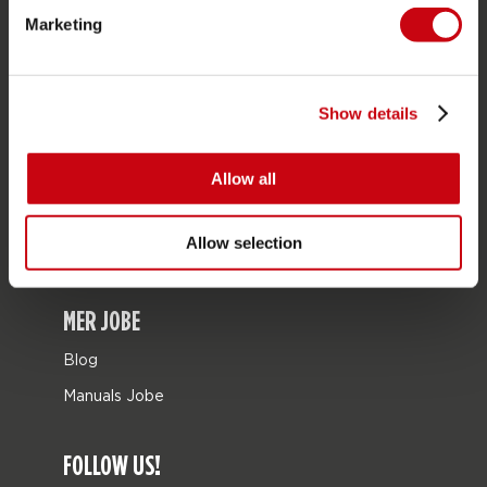
Marketing
Bags
Leisure
Seascooters
Show details
Collaborations
Allow all
Sale
Mix & Match
Allow selection
Reservdelar
MER JOBE
Blog
Manuals Jobe
FOLLOW US!