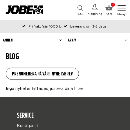
0
Sök
Inloggning
Korg
Meny
Fri frakt från 1000 kr.
Leverans om 3-5 dagar
Beställda före kl 12 på arbetsdagar, skickas samma dag
Betala efteråt eller i delar
ÄMNEN
ARKIV
BLOG
Inga nyheter hittades, justera dina filter
SERVICE
Kundtjänst