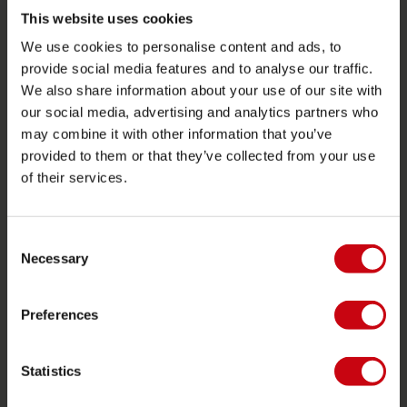
Funtubes
This website uses cookies
We use cookies to personalise content and ads, to
Foil
provide social media features and to analyse our traffic.
Flytvästar
We also share information about your use of our site with
SUP
our social media, advertising and analytics partners who
may combine it with other information that you’ve
Våtdräkter
provided to them or that they’ve collected from your use
Kayaks
of their services.
Wake
Vattenskidor
Consent
Kneeboarding
Necessary
Selection
Multi position
Preferences
Kläder och skor
Skyddsutrustning
Statistics
Båtutrustning
Presentkort