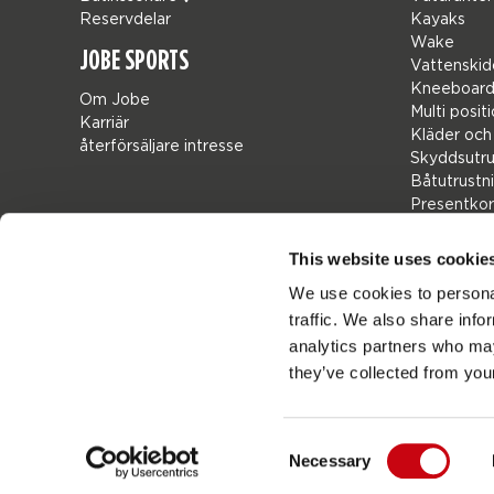
Reservdelar
Kayaks
Wake
JOBE SPORTS
Vattenskid
Kneeboard
Om Jobe
Multi posit
Karriär
Kläder och
återförsäljare intresse
Skyddsutru
Båtutrustn
Presentkor
Bags
Leisure
This website uses cookie
Seascoote
We use cookies to personal
Collaborat
traffic. We also share info
Sale
Mix & Matc
analytics partners who may
Reservdela
they’ve collected from your
Consent
Necessary
Jobespor
Sweden
Selection