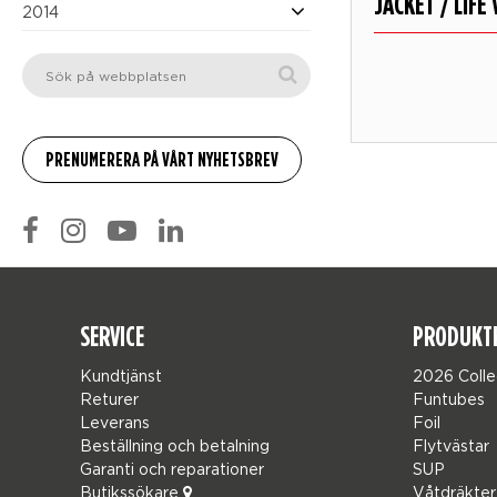
JACKET / LIFE
2014
SERVICE
PRODUKT
Kundtjänst
2026 Colle
Returer
Funtubes
Leverans
Foil
Beställning och betalning
Flytvästar
Garanti och reparationer
SUP
Butikssökare
Våtdräkter