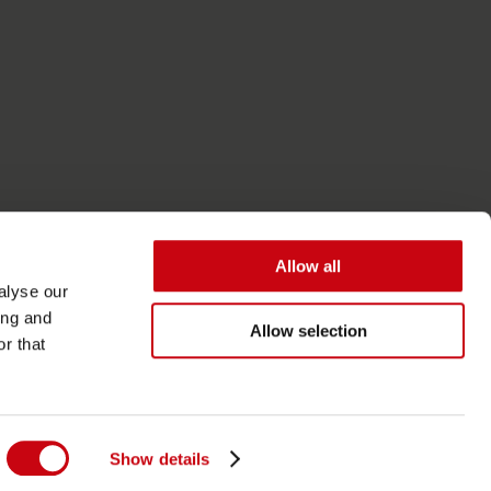
Allow all
alyse our
ing and
Allow selection
r that
Tillgänglighet
Allmänna villkor
Show details
Integritets- och cookiepolicy