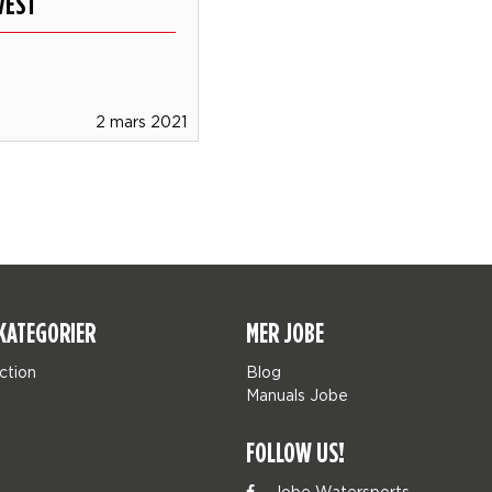
 VEST
2 mars 2021
KATEGORIER
MER JOBE
ction
Blog
Manuals Jobe
FOLLOW US!
Jobe Watersports