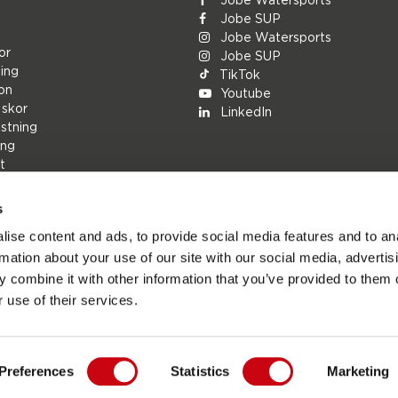
Jobe SUP
Jobe Watersports
or
Jobe SUP
ing
TikTok
ion
Youtube
 skor
LinkedIn
stning
ing
t
s
rs
ise content and ads, to provide social media features and to an
ions
rmation about your use of our site with our social media, advertis
h
 combine it with other information that you’ve provided to them o
r
 use of their services.
Preferences
Statistics
Marketing
ts.com - den officiella webbplatsen