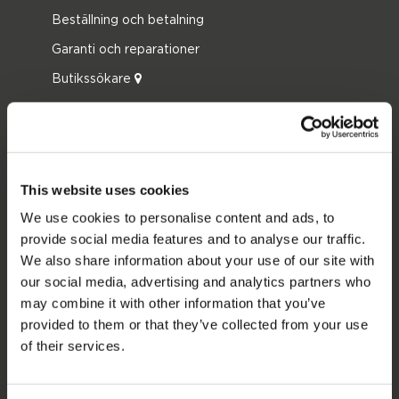
Beställning och betalning
Garanti och reparationer
Butikssökare
Reservdelar
JOBE SPORTS
Om Jobe
This website uses cookies
Karriär
We use cookies to personalise content and ads, to
provide social media features and to analyse our traffic.
återförsäljare intresse
We also share information about your use of our site with
our social media, advertising and analytics partners who
PRODUKTKATEGORIER
may combine it with other information that you’ve
provided to them or that they’ve collected from your use
2026 Collection
of their services.
Funtubes
Foil