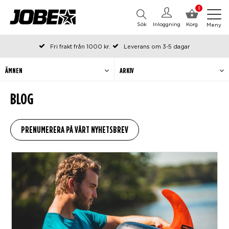
0
Sök
Inloggning
Korg
Meny
Fri frakt från 1000 kr.
Leverans om 3-5 dagar
Beställda före kl 12 på arbetsdagar, skickas samma dag
Betala efteråt eller i delar
ÄMNEN
ARKIV
BLOG