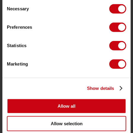
Consent
Flytvästar
Necessary
Selection
SUP
Våtdräkter
Preferences
Kayaks
Statistics
Wake
Vattenskidor
Marketing
Kneeboarding
Multi position
Kläder och skor
Show details
Skyddsutrustning
Båtutrustning
Allow all
Presentkort
Allow selection
Bags