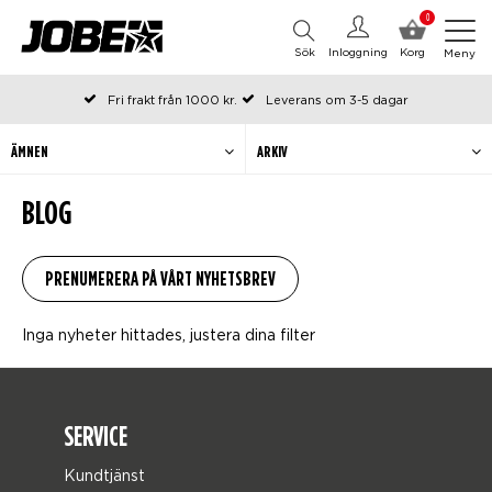
0
Sök
Inloggning
Korg
Meny
Fri frakt från 1000 kr.
Leverans om 3-5 dagar
Beställda före kl 12 på arbetsdagar, skickas samma dag
Betala efteråt eller i delar
ÄMNEN
ARKIV
BLOG
Inga nyheter hittades, justera dina filter
SERVICE
Kundtjänst