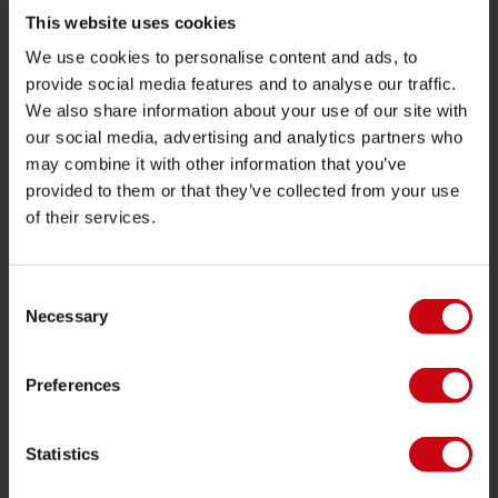
Funtubes
This website uses cookies
We use cookies to personalise content and ads, to
Foil
provide social media features and to analyse our traffic.
Flytvästar
We also share information about your use of our site with
SUP
our social media, advertising and analytics partners who
may combine it with other information that you’ve
Våtdräkter
provided to them or that they’ve collected from your use
Kayaks
of their services.
Wake
Vattenskidor
Consent
Kneeboarding
Necessary
Selection
Multi position
Preferences
Kläder och skor
Skyddsutrustning
Statistics
Båtutrustning
Presentkort