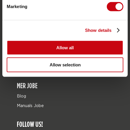
Marketing
Bags
Leisure
Seascooters
Show details
Collaborations
Allow all
Sale
Mix & Match
Allow selection
Reservdelar
MER JOBE
Blog
Manuals Jobe
FOLLOW US!