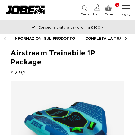
0
Cerca
Login
Carrello
Menu
Consegna gratuita per ordini a € 100, -
Ordinato prima delle 12:00 nei giorni lavorativi, spedito lo stesso
INFORMAZIONI SUL PRODOTTO
COMPLETA LA TUA ATTR
giorno
Airstream Trainabile 1P
Package
€ 219,
99