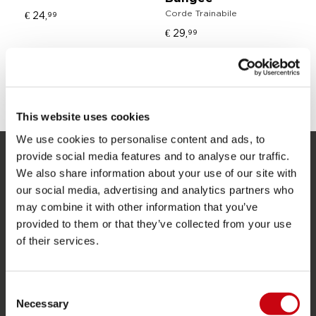
Corde Trainabile
€ 24,
99
S
€ 29,
99
N
Gi
€ 
CONDIVIDI I TUOI #JOBEMOMENTS
This website uses cookies
We use cookies to personalise content and ads, to
provide social media features and to analyse our traffic.
SERVIZIO
We also share information about your use of our site with
our social media, advertising and analytics partners who
Assistenza clienti
may combine it with other information that you’ve
provided to them or that they’ve collected from your use
Ritorno
of their services.
Consegna
Ordine e pagamento
Consent
Garanzie e riparazioni
Necessary
Selection