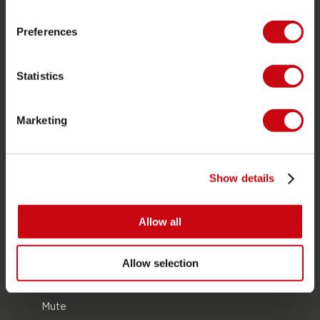
Localizzatore di rivenditori
Pezzi di ricambio
Preferences
JOBE SPORTS
Statistics
Proposito di Jobe
Interesse del rivenditore
Marketing
CATEGORIE DI PRODOTTO
Show details
2026 Collection
Trainabili
Allow all
Foil
Giubotti salvataggio
Allow selection
SUP
Mute