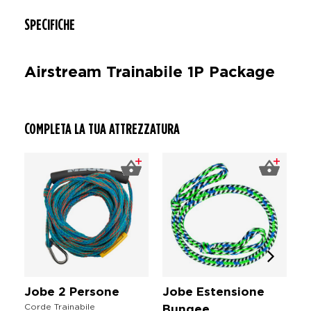
SPECIFICHE
Airstream Trainabile 1P Package
COMPLETA LA TUA ATTREZZATURA
Jobe 2 Persone
Jobe Estensione
J
Corde Trainabile
Bungee
G