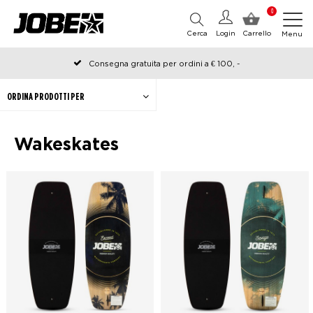
0
Cerca
Login
Carrello
Menu
Consegna gratuita per ordini a € 100, -
Ordinato prima delle 12:00 nei giorni lavorativi, spedito lo stesso
giorno
ORDINA PRODOTTI PER
Wakeskates