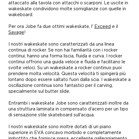
attaccato alla tavola con attacchi o scarponi. Le uscite in
wakeskate condividono molte somiglianze con quelle in
wakeboard.
Per ora Jobe fa due ottimi wakeskate, l'
Exceed
e il
Savage
!
I nostri wakeskate sono caratterizzati da una linea
continua di rocker. Se non hai familiarità con i rocker
continui, hanno una forma liscia, fluida e curva. I rocker
continui offrono una guida veloce e fluida e facilitano le
svolte veloci. Su un wakeskate a rocker continuo puoi
prendere molta velocità. Questa velocità ti spingerà più
lontano dopo essere saltato fuori dalla scia. I wakeskate a
oscillazione continua sono fantastici per il carving,
specialmente sul butter slide.
Entrambi i wakeskate Jobe sono caratterizzati inoltre da
una struttura laminata in compensato d'acero per un tipo
di sensazione stile skateboard sull'acqua.
I nostri wakeskate sono inoltre dotati di un piano
superiore in EVA concavo morbido e completamente
imbottito che fornisce presa, eccellente galleggiamento