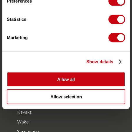
JOBE SPORTS
Preferences
Proposito di Jobe
Statistics
Interesse del rivenditore
Marketing
CATEGORIE DI PRODOTTO
2026 Collection
Show details
Trainabili
Foil
Allow all
Giubotti salvataggio
SUP
Allow selection
Mute
Kayaks
Wake
Ski nautico