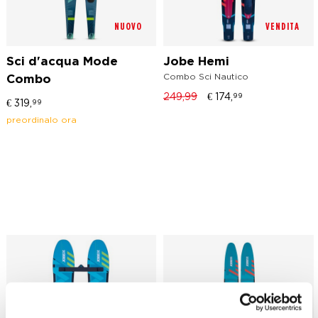
NUOVO
VENDITA
Sci d'acqua Mode
Jobe Hemi
Combo Sci Nautico
Combo
249,99
€
174,
99
€
319,
99
preordinalo ora