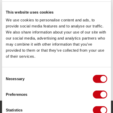
This website uses cookies
VENDITA
We use cookies to personalise content and ads, to
provide social media features and to analyse our traffic.
Jobe Hemi Trainer Sci
Jobe Mode Combo Ski
We also share information about your use of our site with
Nautico
Nautico
our social media, advertising and analytics partners who
Combo Sci Nautico
Combo Sci Nautico
may combine it with other information that you’ve
219,99
€
153,
€
309,
99
99
provided to them or that they’ve collected from your use
Esaurito
Esaurito
of their services.
Consent
Necessary
Selection
Preferences
Statistics