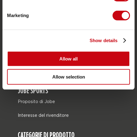
SERVIZIO
Assistenza clienti
Marketing
Ritorno
Consegna
Show details
Ordine e pagamento
Garanzie e riparazioni
Allow all
Localizzatore di rivenditori
Pezzi di ricambio
Allow selection
JOBE SPORTS
Proposito di Jobe
Interesse del rivenditore
CATEGORIE DI PRODOTTO