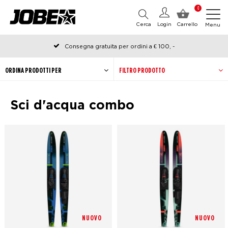
0
Cerca
Login
Carrello
Menu
Consegna gratuita per ordini a € 100, -
Ordinato prima delle 12:00 nei giorni lavorativi, spedito lo stesso
giorno
ORDINA PRODOTTI PER
FILTRO PRODOTTO
Sci d'acqua combo
NUOVO
NUOVO