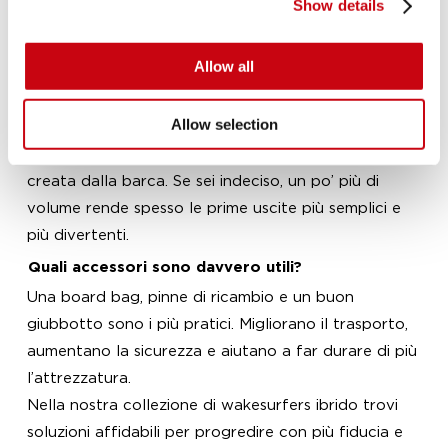
Show details
Una skim è in genere più sciolta e rapida nei trick, ma
tende a essere meno stabile nelle prime fasi. Un
modello ibrido dà più sostegno e una risposta più
Allow all
prevedibile nella scia.
Allow selection
Che misura devo scegliere?
Dipende soprattutto da peso, livello e tipo di onda
creata dalla barca. Se sei indeciso, un po’ più di
volume rende spesso le prime uscite più semplici e
più divertenti.
Quali accessori sono davvero utili?
Una board bag, pinne di ricambio e un buon
giubbotto sono i più pratici. Migliorano il trasporto,
aumentano la sicurezza e aiutano a far durare di più
l’attrezzatura.
Nella nostra collezione di wakesurfers ibrido trovi
soluzioni affidabili per progredire con più fiducia e