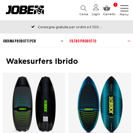
0
Cerca
Login
Carrello
Menu
Consegna gratuita per ordini a € 100, -
Ordinato prima delle 12:00 nei giorni lavorativi, spedito lo stesso
giorno
ORDINA PRODOTTI PER
FILTRO PRODOTTO
Wakesurfers Ibrido