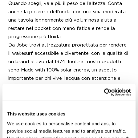
Quando scegli, vale più il peso dell’altezza. Conta
anche la potenza dell’onda: con una scia moderata,
una tavola leggermente più voluminosa aiuta a
restare nel pocket con meno fatica e rende la
progressione più fluida.
Da Jobe trovi attrezzatura progettata per rendere
il wakesurf accessibile e divertente, con la qualità di
un brand attivo dal 1974. Inoltre i nostri prodotti
sono Made with 100% solar energy, un aspetto
importante per chi vive l’acqua con attenzione e
vuole scegliere con consapevolezza.
Accessori utili per completare il setup
Per goderti ogni sessione, la tavola è solo l’inizio.
This website uses cookies
Una board bag è un aiuto concreto per proteggere
la tavola durante il trasporto e quando la riponi. Un
We use cookies to personalise content and ads, to
provide social media features and to analyse our traffic.
giubbotto impact o un giubbotto di salvataggio che