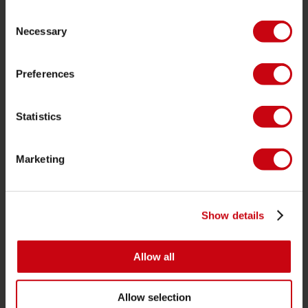
Foil
Consent
Giubotti salvataggio
Necessary
Selection
SUP
Preferences
Mute
Kayaks
Statistics
Wake
Ski nautico
Marketing
Kneeboarding
Multi posizione
Vestiti e calzature
Show details
Equipaggiamento protettivo
Accessori barche
Allow all
Carta regalo
Allow selection
Borse