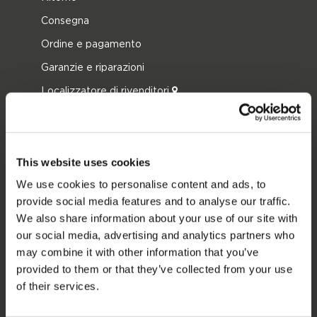
Consegna
Ordine e pagamento
Garanzie e riparazioni
Localizzatore di rivenditori
Pezzi di ricambio
JOBE SPORTS
This website uses cookies
Proposito di Jobe
We use cookies to personalise content and ads, to
provide social media features and to analyse our traffic.
Interesse del rivenditore
We also share information about your use of our site with
our social media, advertising and analytics partners who
CATEGORIE DI PRODOTTO
may combine it with other information that you’ve
provided to them or that they’ve collected from your use
2026 Collection
of their services.
Trainabili