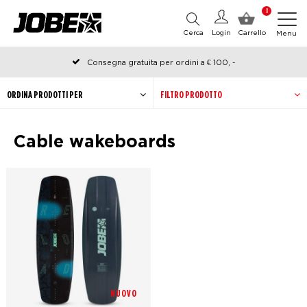
0
Cerca
Login
Carrello
Menu
Consegna gratuita per ordini a € 100, -
Ordinato prima delle 12:00 nei giorni lavorativi, spedito lo stesso
giorno
ORDINA PRODOTTI PER
FILTRO PRODOTTO
Cable wakeboards
NUOVO