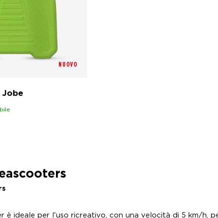
NUOVO
 Jobe
bile
Seascooters
rs
er
è ideale per l'uso ricreativo, con una velocità di 5 km/h, p