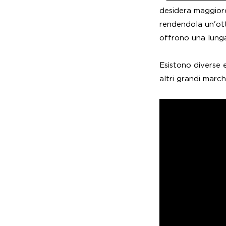
desidera maggiore
rendendola un'ott
offrono una lunga
Esistono diverse e
altri grandi marc