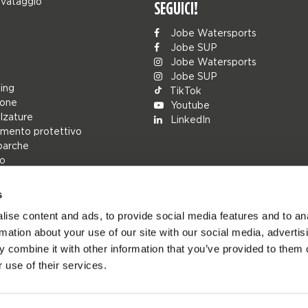
lvataggio
SEGUICI!
Jobe Watersports
Jobe SUP
Jobe Watersports
Jobe SUP
ing
TikTok
ione
Youtube
alzature
LinkedIn
mento protettivo
barche
lo
s
rs
ise content and ads, to provide social media features and to an
ions
rmation about your use of our site with our social media, advertis
h
 combine it with other information that you’ve provided to them o
cambio
 use of their services.