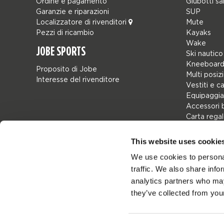
Ordine e pagamento
Giubotti sa
Garanzie e riparazioni
SUP
Localizzatore di rivenditori
Mute
Pezzi di ricambio
Kayaks
Wake
JOBE SPORTS
Ski nautico
Kneeboard
Proposito di Jobe
Multi posiz
Interesse del rivenditore
Vestiti e c
Equipaggia
Accessori 
Carta rega
Borse
Leisure
This website uses cookie
Seascoote
We use cookies to personal
Collaborat
traffic. We also share info
SALE
Mix & Matc
analytics partners who may
Pezzi di ri
they’ve collected from your