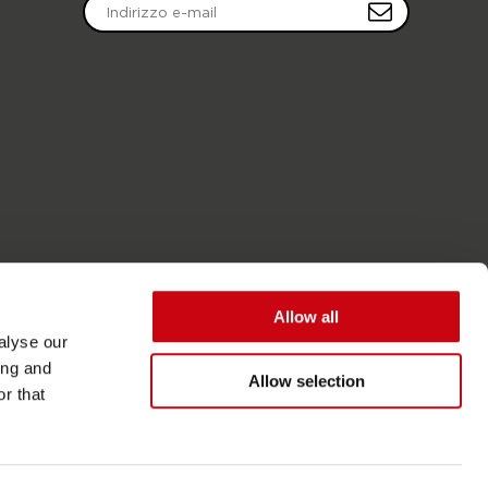
Allow all
alyse our
ing and
Allow selection
r that