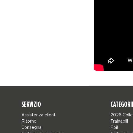
SERVIZIO
CATEGORI
Assistenza clienti
2026 Colle
Ritorno
Trainabili
Consegna
Foil