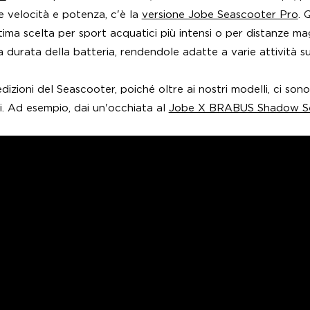
 velocità e potenza, c'è la
versione Jobe Seascooter Pro
. 
ima scelta per sport acquatici più intensi o per distanze mag
 durata della batteria, rendendole adatte a varie attività s
dizioni del Seascooter, poiché oltre ai nostri modelli, ci so
hi. Ad esempio, dai un'occhiata al
Jobe X BRABUS Shadow S