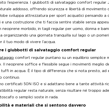
bito l’esperienza. I giubbotti di salvataggio comfort regul
turale addosso, offrendo sicurezza e libertà di movimento da
Jobe sviluppa attrezzatura per sport acquatici pensando a 
i e una costruzione che ti faccia sentire stabile senza appesa
n neoprene morbido, in tagli regular per uomo, donna e bam
ia organizzando una giornata tranquilla sul lago o un pomerigg
r il tuo modo di vivere l’acqua.
re i giubbotti di salvataggio comfort regular
vataggio
comfort regular puntano su un equilibrio semplice 
 Il neoprene soffice e flessibile segue i movimenti meglio de
tuffi in acqua. È il tipo di differenza che si nota presto, a
zo continuo.
no certificati 50N ISO e si adattano bene a tante attività ri
stibilità regular resta naturale, senza risultare né troppo a
motoscafo o semplici soste in rada.
bilità e materiali che si sentono davvero