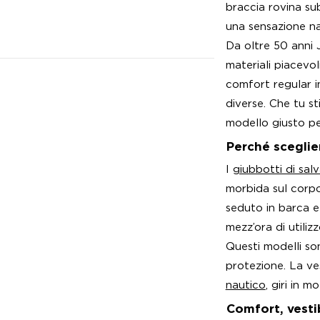
braccia rovina su
una sensazione na
Da oltre 50 anni 
materiali piacevol
comfort regular i
diverse. Che tu st
modello giusto pe
Perché sceglie
I
giubbotti di sal
morbida sul corpo.
seduto in barca e 
mezz’ora di utiliz
Questi modelli so
protezione. La ve
nautico
, giri in 
Comfort, vesti