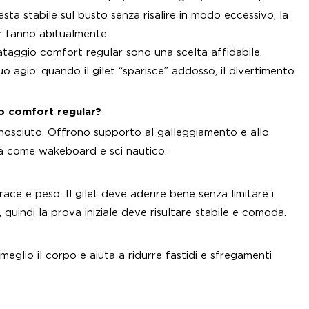
sta stabile sul busto senza risalire in modo eccessivo, la
der fanno abitualmente.
vataggio comfort regular sono una scelta affidabile.
uo agio: quando il gilet “sparisce” addosso, il divertimento
io comfort regular?
onosciuto. Offrono supporto al galleggiamento e allo
à come wakeboard e sci nautico.
ace e peso. Il gilet deve aderire bene senza limitare i
uindi la prova iniziale deve risultare stabile e comoda.
 meglio il corpo e aiuta a ridurre fastidi e sfregamenti