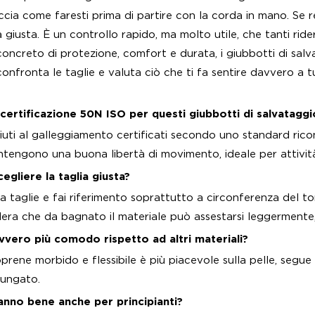
ccia come faresti prima di partire con la corda in mano. Se re
la giusta. È un controllo rapido, ma molto utile, che tanti ri
concreto di protezione, comfort e durata, i giubbotti di sal
 confronta le taglie e valuta ciò che ti fa sentire davvero a t
a certificazione 50N ISO per questi giubbotti di salvatagg
iuti al galleggiamento certificati secondo uno standard ric
tengono una buona libertà di movimento, ideale per attivit
gliere la taglia giusta?
a taglie e fai riferimento soprattutto a circonferenza del tor
era che da bagnato il materiale può assestarsi leggermente, q
vvero più comodo rispetto ad altri materiali?
eoprene morbido e flessibile è più piacevole sulla pelle, segue
lungato.
anno bene anche per principianti?