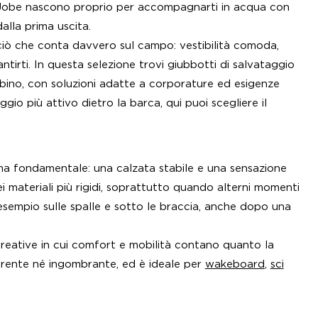
ar Jobe nascono proprio per accompagnarti in acqua con
lla prima uscita.
ciò che conta davvero sul campo: vestibilità comoda,
ntirti. In questa selezione trovi giubbotti di salvataggio
bino, con soluzioni adatte a corporature ed esigenze
io più attivo dietro la barca, qui puoi scegliere il
ma fondamentale: una calzata stabile e una sensazione
i materiali più rigidi, soprattutto quando alterni momenti
d esempio sulle spalle e sotto le braccia, anche dopo una
creative in cui comfort e mobilità contano quanto la
derente né ingombrante, ed è ideale per
wakeboard
,
sci