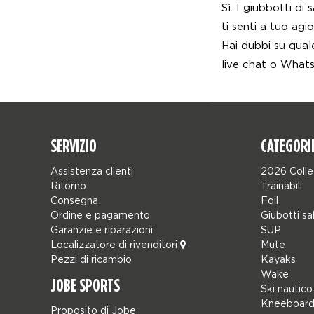
Sì. I giubbotti di
ti senti a tuo agi
Hai dubbi su quale
live chat o What
SERVIZIO
CATEGORI
Assistenza clienti
2026 Colle
Ritorno
Trainabili
Consegna
Foil
Ordine e pagamento
Giubotti sa
Garanzie e riparazioni
SUP
Localizzatore di rivenditori
Mute
Pezzi di ricambio
Kayaks
Wake
JOBE SPORTS
Ski nautico
Kneeboard
Proposito di Jobe