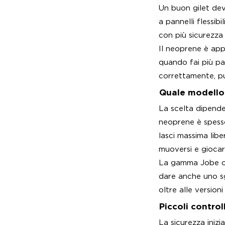
Un buon gilet dev
a pannelli flessib
con più sicurezza 
Il neoprene è appr
quando fai più pa
correttamente, pu
Quale modello 
La scelta dipende 
neoprene è spesso
lasci massima libe
muoversi e giocar
La gamma Jobe off
dare anche uno s
oltre alle versio
Piccoli contro
La sicurezza inizi