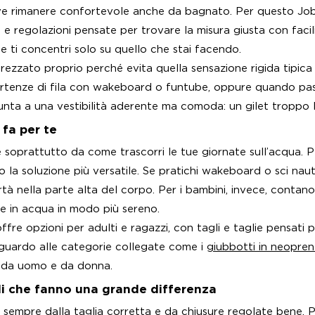
e rimanere confortevole anche da bagnato. Per questo Jobe 
ili e regolazioni pensate per trovare la misura giusta con faci
e ti concentri solo su quello che stai facendo.
ezzato proprio perché evita quella sensazione rigida tipica d
rtenze di fila con wakeboard o funtube, oppure quando pass
nta a una vestibilità aderente ma comoda: un gilet troppo la
fa per te
soprattutto da come trascorri le tue giornate sull’acqua. Per
 la soluzione più versatile. Se pratichi wakeboard o sci naut
rtà nella parte alta del corpo. Per i bambini, invece, contano
e in acqua in modo più sereno.
re opzioni per adulti e ragazzi, con tagli e taglie pensati p
guardo alle categorie collegate come i
giubbotti in neopren
ni da uomo e da donna.
lli che fanno una grande differenza
a sempre dalla taglia corretta e da chiusure regolate bene. Pr