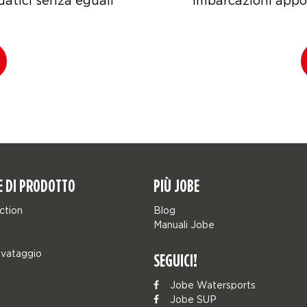
uatici senza eguali
imbarcazioni appo
E DI PRODOTTO
PIÙ JOBE
ction
Blog
Manuali Jobe
lvataggio
SEGUICI!
Jobe Watersports
Jobe SUP