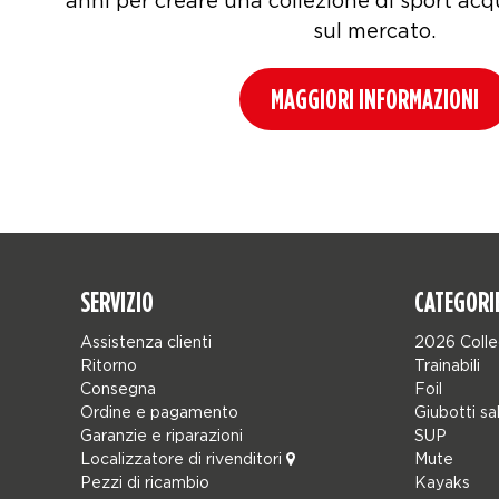
anni per creare una collezione di sport acq
sul mercato.
MAGGIORI INFORMAZIONI
SERVIZIO
CATEGORI
Assistenza clienti
2026 Colle
Ritorno
Trainabili
Consegna
Foil
Ordine e pagamento
Giubotti sa
Garanzie e riparazioni
SUP
Localizzatore di rivenditori
Mute
Pezzi di ricambio
Kayaks