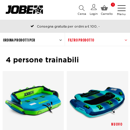
0
Cerca
Login
Carrello
Menu
Consegna gratuita per ordini a € 100, -
Ordinato prima delle 12:00 nei giorni lavorativi, spedito lo stesso
giorno
ORDINA PRODOTTI PER
FILTRO PRODOTTO
4 persone trainabili
NUOVO