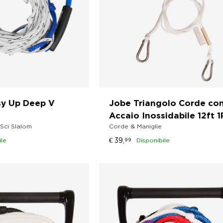
sy Up Deep V
Jobe Triangolo Corde co
Accaio Inossidabile 12ft 1
Sci Slalom
Corde & Maniglie
€
39,
ile
99
Disponibile