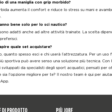
gio di una maniglia con grip morbido?
bida aumenta il comfort e riduce lo stress su mani e avambr
.
vanno bene solo per lo sci nautico?
sono adatti anche ad altre attività trainate. La scelta dipen
preferisci.
pire quale set acquistare?
llo, quanto spesso esci e chi userà l’attrezzatura. Per un uso f
ù sportiva può avere senso una soluzione più tecnica. Con le 
 sviluppati da specialisti degli sport acquatici, pensati per o
 sia l'opzione migliore per te? Il nostro team è qui per aiut
sApp.
E DI PRODOTTO
PIÙ JOBE