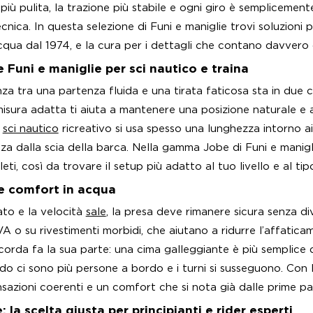
iù pulita, la trazione più stabile e ogni giro è semplicement
cnica. In questa selezione di Funi e maniglie trovi soluzioni
acqua dal 1974, e la cura per i dettagli che contano davvero 
 Funi e maniglie per sci nautico e traina
za tra una partenza fluida e una tirata faticosa sta in due c
isura adatta ti aiuta a mantenere una posizione naturale e a 
o
sci nautico
ricreativo si usa spesso una lunghezza intorno 
nza dalla scia della barca. Nella gamma Jobe di Funi e manigl
eti, così da trovare il setup più adatto al tuo livello e al tip
 e comfort in acqua
to e la velocità
sale
, la presa deve rimanere sicura senza 
A o su rivestimenti morbidi, che aiutano a ridurre l’affatic
corda fa la sua parte: una cima galleggiante è più semplice
o ci sono più persone a bordo e i turni si susseguono. Con l
nsazioni coerenti e un comfort che si nota già dalle prime pa
: la scelta giusta per principianti e rider esperti