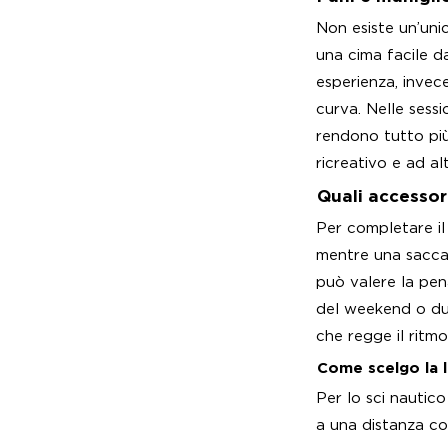
Non esiste un’unic
una cima facile da
esperienza, invec
curva. Nelle sess
rendono tutto più 
ricreativo e ad al
Quali accessor
Per completare il
mentre una sacca d
può valere la pen
del weekend o dur
che regge il ritm
Come scelgo la l
Per lo sci nautico
a una distanza co