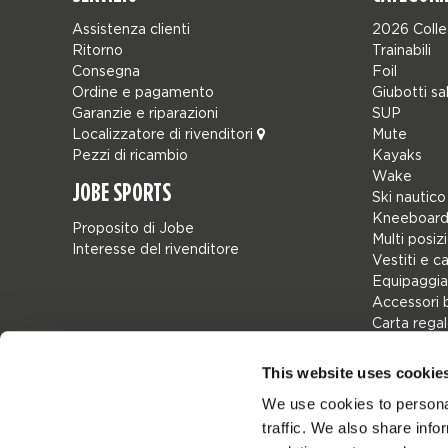
Assistenza clienti
2026 Colle
Ritorno
Trainabili
Consegna
Foil
Ordine e pagamento
Giubotti sa
Garanzie e riparazioni
SUP
Localizzatore di rivenditori
Mute
Pezzi di ricambio
Kayaks
Wake
JOBE SPORTS
Ski nautico
Kneeboard
Proposito di Jobe
Multi posiz
Interesse del rivenditore
Vestiti e c
Equipaggia
Accessori 
Carta rega
Borse
Leisure
This website uses cookie
Seascoote
We use cookies to personal
Collaborat
traffic. We also share info
SALE