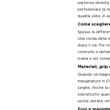
partenza diventa p
perfezionare la te
qualità Jobe, in 
Come scegliere
Spesso la differen
Una corda della m
dopo il via. Per l
controllo e dista
traina e set compl
Materiali, grip
Quando sei bagna
impugnature in EV
lunghe. Anche la 
soprattutto quand
uscita: durata, se
Funi e maniglie