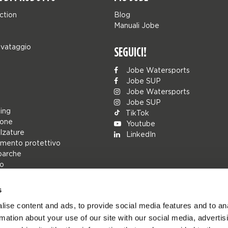
ction
Blog
Manuali Jobe
lvataggio
SEGUICI!
Jobe Watersports
Jobe SUP
Jobe Watersports
Jobe SUP
ing
TikTok
ione
Youtube
alzature
LinkedIn
mento protettivo
barche
lo
s
rs
ise content and ads, to provide social media features and to an
ions
rmation about your use of our site with our social media, advertis