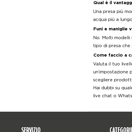
Qual è il vantag
Una presa più mor
acqua più a lungo
Funi e maniglie 
No. Molti modelli 
tipo di presa che 
Come faccio a ca
Valuta il tuo live
un’impostazione pi
scegliere prodotti
Hai dubbi su quale
live chat o What
SERVIZIO
CATEGORI