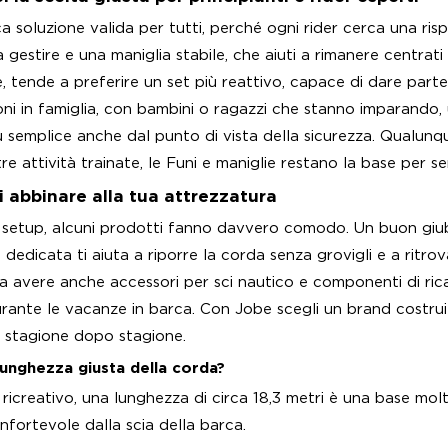
a soluzione valida per tutti, perché ogni rider cerca una ris
 gestire e una maniglia stabile, che aiuti a rimanere centrat
e, tende a preferire un set più reattivo, capace di dare par
ioni in famiglia, con bambini o ragazzi che stanno imparando,
semplice anche dal punto di vista della sicurezza. Qualunque 
tre attività trainate, le Funi e maniglie restano la base per s
i abbinare alla tua attrezzatura
 setup, alcuni prodotti fanno davvero comodo. Un buon giubbo
edicata ti aiuta a riporre la corda senza grovigli e a ritrov
a avere anche accessori per sci nautico e componenti di ri
ante le vacanze in barca. Con Jobe scegli un brand costruit
o stagione dopo stagione.
unghezza giusta della corda?
 ricreativo, una lunghezza di circa 18,3 metri è una base mol
nfortevole dalla scia della barca.