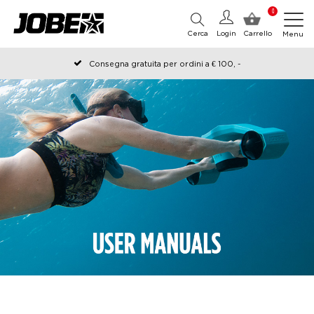
0
Cerca
Login
Carrello
Menu
Consegna gratuita per ordini a € 100, -
Ordinato prima delle 12:00 nei giorni lavorativi, spedito lo stesso
giorno