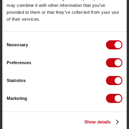
may combine it with other information that you’ve
Proposito di Jobe
provided to them or that they’ve collected from your use
Interesse del rivenditore
of their services.
CATEGORIE DI PRODOTTO
Consent
Necessary
Selection
2026 Collection
Trainabili
Preferences
Foil
Giubotti salvataggio
Statistics
SUP
Mute
Marketing
Kayaks
Wake
Show details
Ski nautico