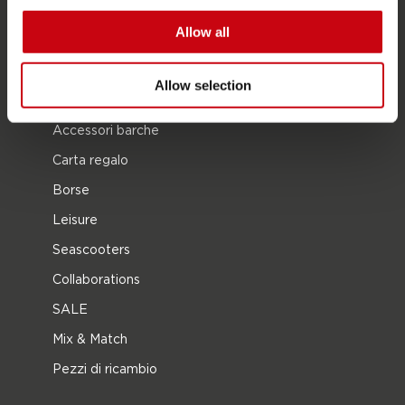
Kneeboarding
Allow all
Multi posizione
Vestiti e calzature
Allow selection
Equipaggiamento protettivo
Accessori barche
Carta regalo
Borse
Leisure
Seascooters
Collaborations
SALE
Mix & Match
Pezzi di ricambio