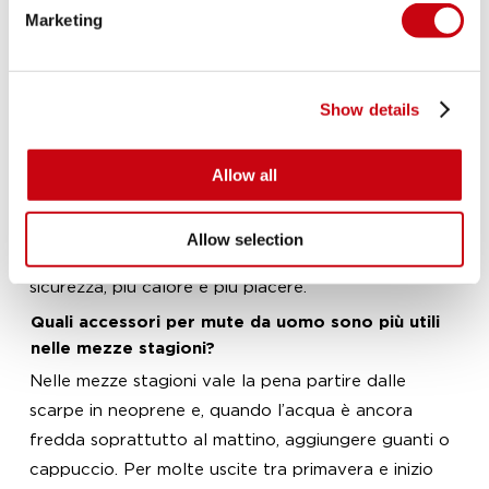
Perché acquistare da Jobe
Marketing
Quando prepari l’attrezzatura, vuoi accessori che
funzionino davvero e che ti accompagnino stagione
Show details
dopo stagione. Jobe sviluppa prodotti per chi ama
l’acqua, dai principianti agli sportivi più esperti, con
un’attenzione particolare a comfort e praticità.
Allow all
Sfoglia la categoria, confronta i modelli e scegli gli
accessori per mute da uomo più adatti alle tue
Allow selection
sessioni, così puoi affrontare ogni uscita con più
sicurezza, più calore e più piacere.
Quali accessori per mute da uomo sono più utili
nelle mezze stagioni?
Nelle mezze stagioni vale la pena partire dalle
scarpe in neoprene e, quando l’acqua è ancora
fredda soprattutto al mattino, aggiungere guanti o
cappuccio. Per molte uscite tra primavera e inizio