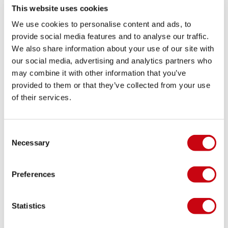
protezione senza irrigidire i movimenti, così la
This website uses cookies
pagaia, la tavola o la corda restano sempre sotto
We use cookies to personalise content and ads, to
controllo. In generale, una vestibilità aderente è la
provide social media features and to analyse our traffic.
scelta migliore perché riduce lo spazio in cui l’acqua
We also share information about your use of our site with
our social media, advertising and analytics partners who
può circolare e aiuta a trattenere il calore corporeo.
may combine it with other information that you’ve
Una gamma ampia per ogni livello e budget
provided to them or that they’ve collected from your use
Jobe rende gli sport acquatici accessibili da oltre 50
of their services.
anni e questa esperienza si riflette anche nella
collezione. Che tu stia iniziando con dei semplici
Consent
stivaletti in neoprene, cercando guanti per le
Necessary
Selection
giornate più fredde, un cappuccio per ripararti dal
vento o uno strato extra da indossare sotto la
Preferences
muta, trovi soluzioni adatte a esigenze diverse e a
budget differenti. Con gli accessori per mute da
uomo giusti, anche le condizioni meno ideali
Statistics
diventano un invito a entrare in acqua.