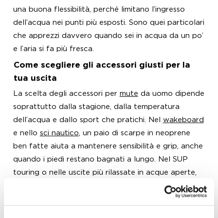
una buona flessibilità, perché limitano l’ingresso
dell’acqua nei punti più esposti. Sono quei particolari
che apprezzi davvero quando sei in acqua da un po’
e l’aria si fa più fresca.
Come scegliere gli accessori giusti per la
tua uscita
La scelta degli accessori per
mute
da uomo dipende
soprattutto dalla stagione, dalla temperatura
dell’acqua e dallo sport che pratichi. Nel
wakeboard
e nello
sci nautico
, un paio di scarpe in neoprene
ben fatte aiuta a mantenere sensibilità e grip, anche
quando i piedi restano bagnati a lungo. Nel SUP
touring o nelle uscite più rilassate in acque aperte,
guanti e cappuccio possono fare una grande
differenza nelle prime ore del mattino, quando il
freddo si sente di più. L’obiettivo è trovare