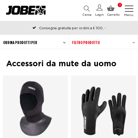
0
Cerca
Login
Carrello
Menu
Consegna gratuita per ordini a € 100, -
Ordinato prima delle 12:00 nei giorni lavorativi, spedito lo stesso
giorno
ORDINA PRODOTTI PER
FILTRO PRODOTTO
Accessori da mute da uomo