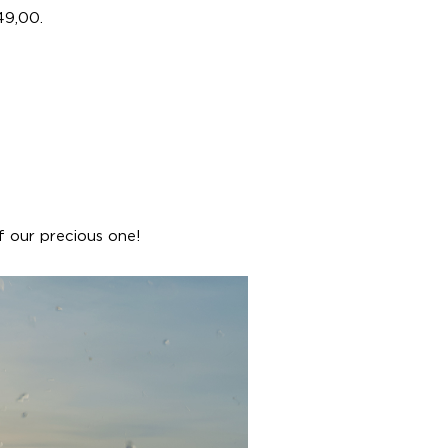
49,00.
f our precious one!