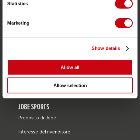
Statistics
SERVIZIO
Marketing
Assistenza clienti
Ritorno
Show details
Consegna
Ordine e pagamento
Allow all
Garanzie e riparazioni
Localizzatore di rivenditori
Allow selection
Pezzi di ricambio
JOBE SPORTS
Proposito di Jobe
Interesse del rivenditore