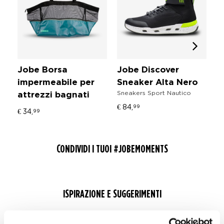
Jobe Borsa
Jobe Discover
J
impermeabile per
Sneaker Alta Nero
T
Sneakers Sport Nautico
attrezzi bagnati
I
Ac
€ 84,
99
€ 34,
99
€ 
CONDIVIDI I TUOI #JOBEMOMENTS
ISPIRAZIONE E SUGGERIMENTI