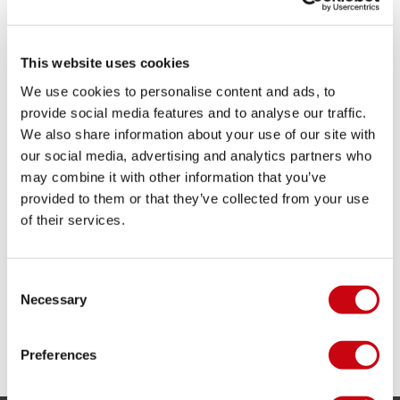
This website uses cookies
We use cookies to personalise content and ads, to
provide social media features and to analyse our traffic.
We also share information about your use of our site with
our social media, advertising and analytics partners who
may combine it with other information that you’ve
QUALE GIUBBOTTO SALVAGENTE
provided to them or that they’ve collected from your use
of their services.
SCEGLIERE?
Scopri quale giubbotto salvagente fa per te.
Consent
Guida completa e suggerimenti da Jobe
Necessary
Selection
Watersports per le tue attività in acqua.
11 luglio 2023
Preferences