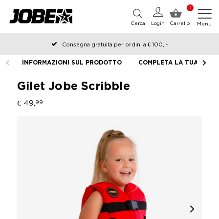
0
Cerca
Login
Carrello
Menu
Consegna gratuita per ordini a € 100, -
Ordinato prima delle 12:00 nei giorni lavorativi, spedito lo stesso
INFORMAZIONI SUL PRODOTTO
COMPLETA LA TUA ATTR
giorno
Gilet Jobe Scribble
€ 49,
99