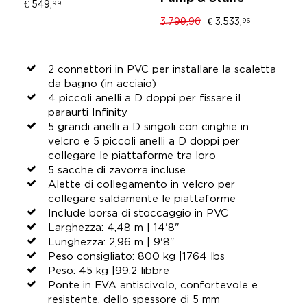
€ 549,
99
3.799,96
€ 3.533,
€ 
96
2 connettori in PVC per installare la scaletta
da bagno (in acciaio)
4 piccoli anelli a D doppi per fissare il
paraurti Infinity
5 grandi anelli a D singoli con cinghie in
velcro e 5 piccoli anelli a D doppi per
collegare le piattaforme tra loro
5 sacche di zavorra incluse
Alette di collegamento in velcro per
collegare saldamente le piattaforme
Include borsa di stoccaggio in PVC
Larghezza: 4,48 m | 14'8"
Lunghezza: 2,96 m | 9'8"
Peso consigliato: 800 kg |1764 lbs
Peso: 45 kg |99,2 libbre
Ponte in EVA antiscivolo, confortevole e
resistente, dello spessore di 5 mm