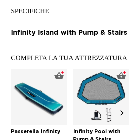
SPECIFICHE
Infinity Island with Pump & Stairs
COMPLETA LA TUA ATTREZZATURA
Passerella Infinity
Infinity Pool with
I
Pump & Stairs
p