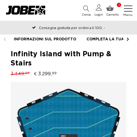
0
Cerca
Login
Carrello
Menu
Consegna gratuita per ordini a € 100, -
Ordinato prima delle 12:00 nei giorni lavorativi, spedito lo stesso
INFORMAZIONI SUL PRODOTTO
COMPLETA LA TUA ATTR
giorno
Infinity Island with Pump &
Stairs
3.449,
€ 3.299,
97
99