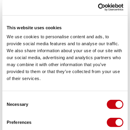
Ugello di Halkey Roberts
Superficie: 8,7 m²
Dimensioni: 11.7" x 7.8" x 7" | 30 x 20 x 18cm
Flow rate 450L/min
This website uses cookies
CONDIVIDI I TUOI #JOBEMOMENTS
We use cookies to personalise content and ads, to
provide social media features and to analyse our traffic.
We also share information about your use of our site with
GALLERIA LIFESTYLE
our social media, advertising and analytics partners who
may combine it with other information that you’ve
provided to them or that they’ve collected from your use
of their services.
Consent
Necessary
Selection
Preferences