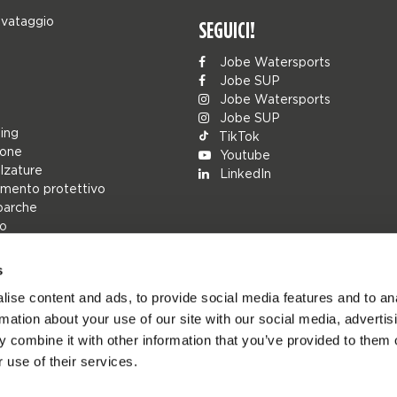
lvataggio
SEGUICI!
Jobe Watersports
Jobe SUP
Jobe Watersports
Jobe SUP
ing
TikTok
ione
Youtube
alzature
LinkedIn
mento protettivo
barche
lo
s
rs
ise content and ads, to provide social media features and to an
ions
rmation about your use of our site with our social media, advertis
h
 combine it with other information that you’ve provided to them o
cambio
 use of their services.