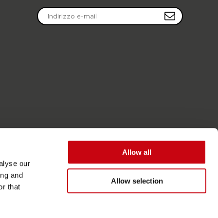
Allow all
alyse our
ing and
Allow selection
r that