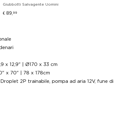
Giubbotti Salvagente Uomini
Giub
€ 89,
€ 89,
99
onale
denari
Dimensioni gonfiate:Ø66,9 x 12,9" | Ø170 x 33 cm
0" x 70" | 78 x 178cm
Droplet 2P trainabile, pompa ad aria 12V, fune di