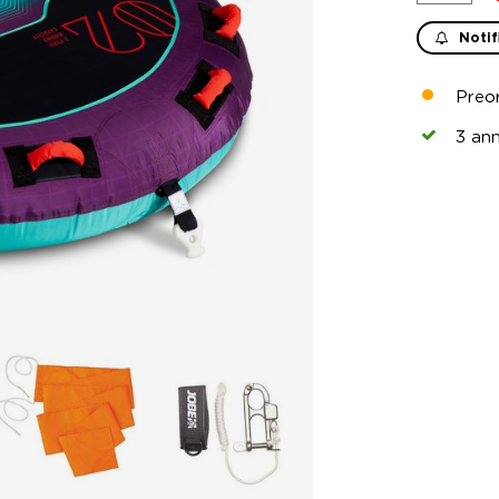
Notif
Preor
3 ann