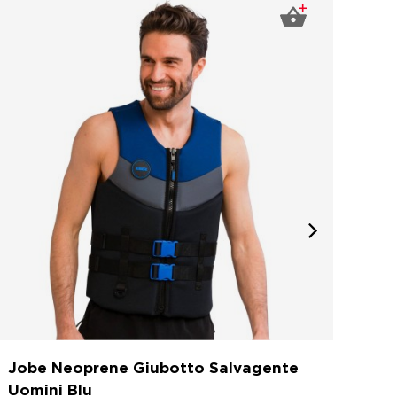
Jobe Neoprene Giubotto Salvagente
Job
Uomini Blu
Uom