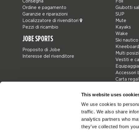
Consegna
Foil
Ordine e pagamento
Giubotti sa
Garanzie e riparazioni
SUP
Localizzatore di rivenditori
Mute
Pezzi di ricambio
Kayaks
Wake
JOBE SPORTS
Ski nautico
Kneeboard
Proposito di Jobe
Multi posiz
Interesse del rivenditore
Vestiti e c
Equipaggia
Accessori 
Carta rega
Borse
Leisure
This website uses cookie
Seascoote
We use cookies to personal
Collaborat
traffic. We also share info
SALE
Mix & Matc
analytics partners who may
Pezzi di ri
they’ve collected from your