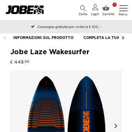
0
Cerca
Login
Carrello
Menu
Consegna gratuita per ordini a € 100, -
Ordinato prima delle 12:00 nei giorni lavorativi, spedito lo stesso
INFORMAZIONI SUL PRODOTTO
COMPLETA LA TUA ATTR
giorno
Jobe Laze Wakesurfer
€ 449,
99