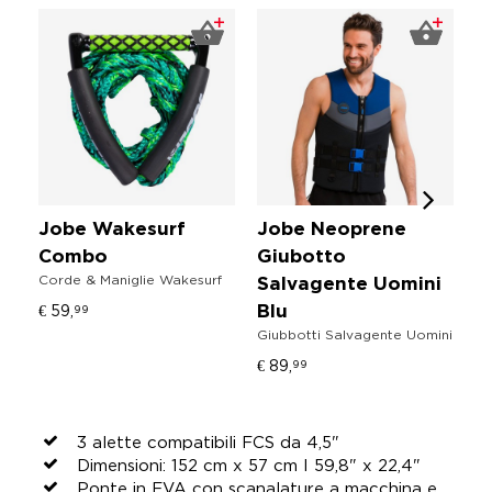
Jobe Wakesurf
Jobe Neoprene
J
Combo
Giubotto
G
Corde & Maniglie Wakesurf
Salvagente Uomini
S
€ 59,
99
Blu
R
Giubbotti Salvagente Uomini
Gi
€ 89,
€ 
99
3 alette compatibili FCS da 4,5"
Dimensioni: 152 cm x 57 cm I 59,8" x 22,4"
Ponte in EVA con scanalature a macchina e