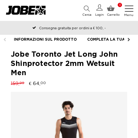
0
Cerca
Login
Carrello
Menu
Consegna gratuita per ordini a € 100, -
Ordinato prima delle 12:00 nei giorni lavorativi, spedito lo stesso
INFORMAZIONI SUL PRODOTTO
COMPLETA LA TUA ATTR
giorno
Jobe Toronto Jet Long John
Shinprotector 2mm Wetsuit
Men
159,
€ 64,
99
00