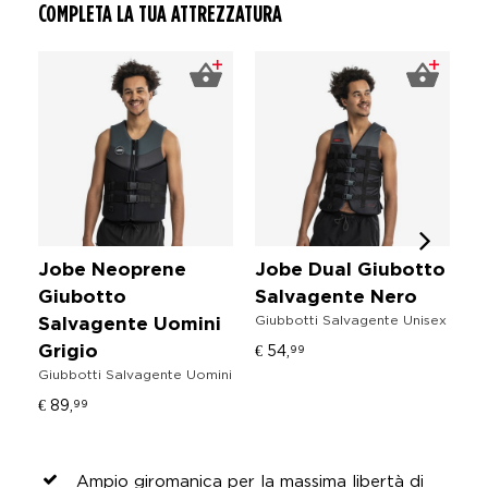
COMPLETA LA TUA ATTREZZATURA
Jobe Neoprene
Jobe Dual Giubotto
J
Giubotto
Salvagente Nero
G
Giubbotti Salvagente Unisex
Salvagente Uomini
S
€ 54,
99
Grigio
B
Giubbotti Salvagente Uomini
Gi
€ 89,
€ 
99
Ampio giromanica per la massima libertà di