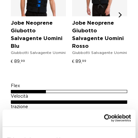
Jobe Neoprene
Jobe Neoprene
J
Giubotto
Giubotto
C
Mu
Salvagente Uomini
Salvagente Uomini
13
Blu
Rosso
Giubbotti Salvagente Uomini
Giubbotti Salvagente Uomini
€ 89,
€ 89,
99
99
Flex
Velocità
trazione
Rocker continuo
2 pinne in nylon rimovibili