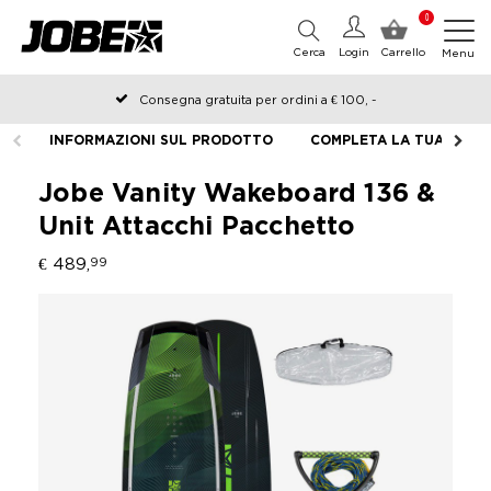
0
Cerca
Login
Carrello
Menu
Consegna gratuita per ordini a € 100, -
Ordinato prima delle 12:00 nei giorni lavorativi, spedito lo stesso
INFORMAZIONI SUL PRODOTTO
COMPLETA LA TUA ATTR
giorno
Jobe Vanity Wakeboard 136 &
Unit Attacchi Pacchetto
€ 489,
99