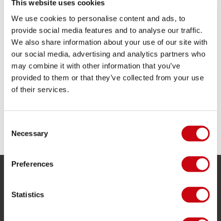
This website uses cookies
Alette ad alta pressione
Canali scanalati profondi: massima aderenza e
We use cookies to personalise content and ads, to
controllo
provide social media features and to analyse our traffic.
Nucleo ad alta pressione
We also share information about your use of our site with
Realizzato con il 100% di energia solare
our social media, advertising and analytics partners who
Tavola senza ostacoli: non adatta per kicker,
may combine it with other information that you’ve
slider o altri ostacoli
provided to them or that they’ve collected from your use
Pacchetto contenente: Vanity Wake, Unit
of their services.
Bindings, Borsa trasparente, Wake Combo
Prime Blu
CONDIVIDI I TUOI #JOBEMOMENTS
Consent
Necessary
Selection
Preferences
SERVIZIO
Statistics
Assistenza clienti
Ritorno