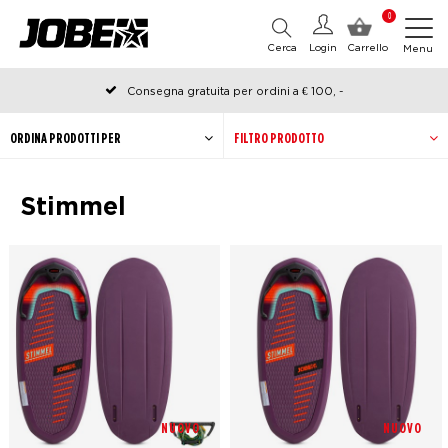
0
Cerca
Login
Carrello
Menu
Consegna gratuita per ordini a € 100, -
Ordinato prima delle 12:00 nei giorni lavorativi, spedito lo stesso
giorno
ORDINA PRODOTTI PER
FILTRO PRODOTTO
Stimmel
NUOVO
NUOVO