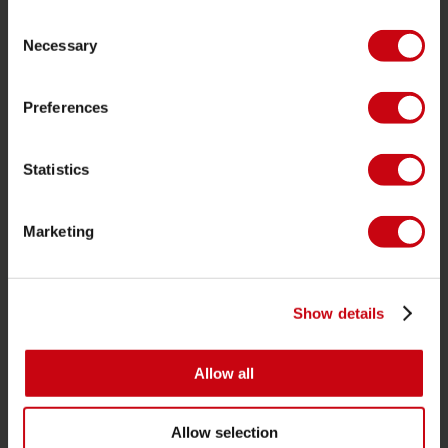
Foil
Consent
Giubotti salvataggio
Necessary
Selection
SUP
Preferences
Mute
Kayaks
Statistics
Wake
Ski nautico
Marketing
Kneeboarding
Multi posizione
Vestiti e calzature
Show details
Equipaggiamento protettivo
Accessori barche
Allow all
Carta regalo
Allow selection
Borse