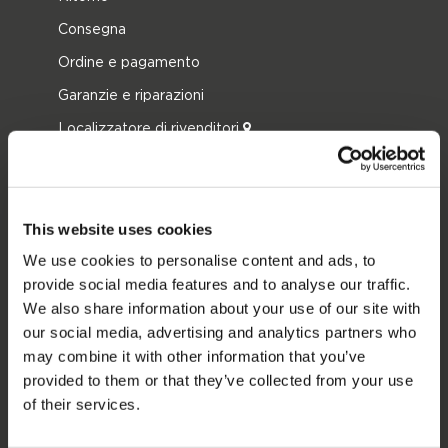
Consegna
Ordine e pagamento
Garanzie e riparazioni
Localizzatore di rivenditori
Pezzi di ricambio
JOBE SPORTS
This website uses cookies
Proposito di Jobe
We use cookies to personalise content and ads, to
provide social media features and to analyse our traffic.
Interesse del rivenditore
We also share information about your use of our site with
our social media, advertising and analytics partners who
CATEGORIE DI PRODOTTO
may combine it with other information that you’ve
provided to them or that they’ve collected from your use
2026 Collection
of their services.
Trainabili