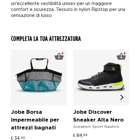
un'eccellente vestibilità unisex per un maggiore
comfort e sicurezza. Tessuto in nylon Ripstop per una
sensazione di lusso.
COMPLETA LA TUA ATTREZZATURA
Jobe Borsa
Jobe Discover
J
impermeabile per
Sneaker Alta Nero
T
Sneakers Sport Nautico
attrezzi bagnati
I
Ac
€ 84,
99
€ 34,
99