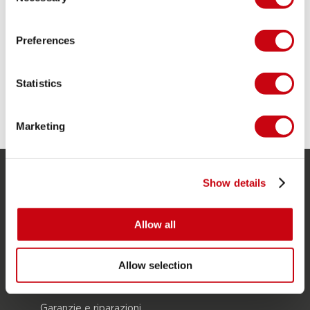
Selection
SCEGLIERE?
Preferences
Scopri quale giubbotto salvagente fa per te.
Guida completa e suggerimenti da Jobe
Watersports per le tue attività in acqua.
Statistics
11 luglio 2023
Marketing
Show details
SERVIZIO
Assistenza clienti
Allow all
Ritorno
Consegna
Allow selection
Ordine e pagamento
Garanzie e riparazioni