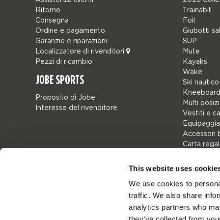
Ritorno
Trainabili
Consegna
Foil
Ordine e pagamento
Giubotti sa
Garanzie e riparazioni
SUP
Localizzatore di rivenditori
Mute
Pezzi di ricambio
Kayaks
Wake
JOBE SPORTS
Ski nautico
Kneeboard
Proposito di Jobe
Multi posiz
Interesse del rivenditore
Vestiti e c
Equipaggia
Accessori 
Carta rega
Borse
Leisure
This website uses cookie
Seascoote
We use cookies to personal
Collaborat
traffic. We also share info
SALE
Mix & Matc
analytics partners who may
Pezzi di ri
they’ve collected from your