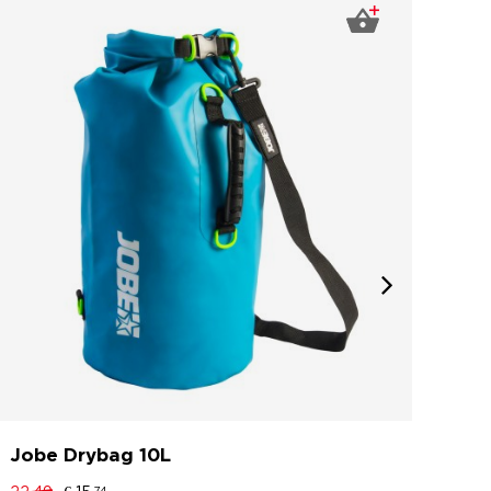
Jobe Drybag 10L
Job
Arr
74