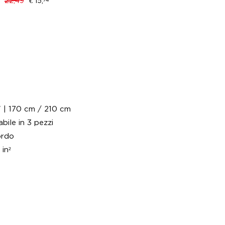
22,49
€ 15,
Acce
€ 14,
" | 170 cm / 210 cm
bile in 3 pezzi
ordo
 in²