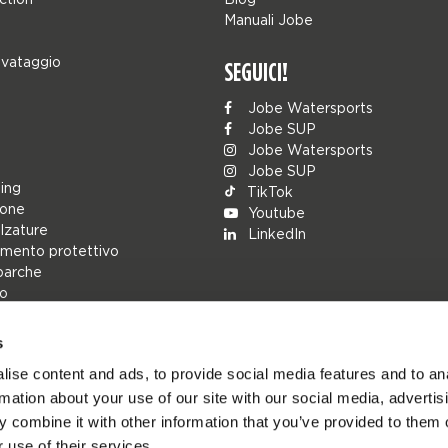
Manuali Jobe
lvataggio
SEGUICI!
Jobe Watersports
Jobe SUP
Jobe Watersports
Jobe SUP
ing
TikTok
ione
Youtube
alzature
LinkedIn
mento protettivo
barche
lo
s
rs
ise content and ads, to provide social media features and to an
ions
rmation about your use of our site with our social media, advertis
h
 combine it with other information that you’ve provided to them o
cambio
 use of their services.