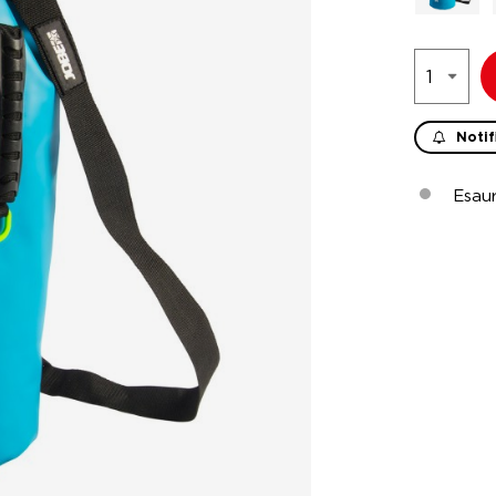
Notif
Esaur