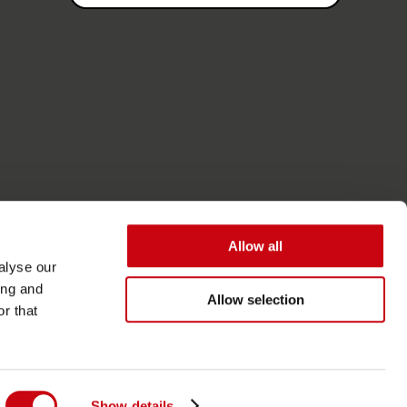
Allow all
alyse our
ing and
Allow selection
r that
Accessibilità
Termini generali
Show details