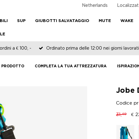
Netherlands
Localizzat
BILI
SUP
GIUBOTTI SALVATAGGIO
MUTE
WAKE
LE
rdini a € 100, -
Ordinato prima delle 12:00 nei giorni lavorati
L PRODOTTO
COMPLETA LA TUA ATTREZZATURA
ISPIRAZIO
Jobe 
Codice p
31,
€
2
49