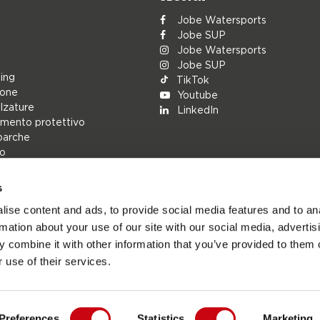
Jobe Watersports
Jobe SUP
Jobe Watersports
Jobe SUP
ing
TikTok
ione
Youtube
alzature
LinkedIn
mento protettivo
barche
lo
s
rs
ise content and ads, to provide social media features and to an
ions
rmation about your use of our site with our social media, advertis
h
 combine it with other information that you’ve provided to them o
cambio
 use of their services.
Preferences
Statistics
Marketing