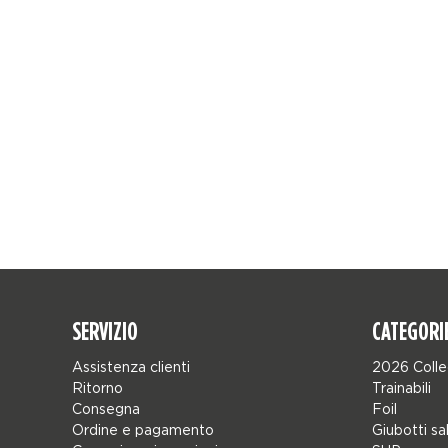
SERVIZIO
CATEGORI
Assistenza clienti
2026 Colle
Ritorno
Trainabili
Consegna
Foil
Ordine e pagamento
Giubotti sa