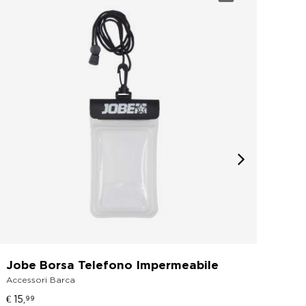
Jobe Borsa Telefono Impermeabile
Job
Accessori Barca
Ne
Rash
€ 15,
99