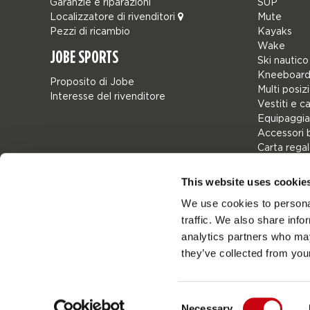
Garanzie e riparazioni
SUP
Localizzatore di rivenditori
Mute
Pezzi di ricambio
Kayaks
Wake
JOBE SPORTS
Ski nautico
Kneeboard
Proposito di Jobe
Multi posiz
Interesse del rivenditore
Vestiti e c
Equipaggia
Accessori 
Carta rega
Borse
Leisure
This website uses cookie
Seascoote
We use cookies to personal
Collaborat
traffic. We also share info
SALE
Mix & Matc
analytics partners who may
Pezzi di ri
they’ve collected from your
Consent
Necessary