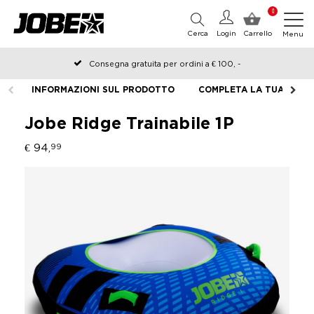
0
Cerca
Login
Carrello
Menu
Consegna gratuita per ordini a € 100, -
Ordinato prima delle 12:00 nei giorni lavorativi, spedito lo stesso
INFORMAZIONI SUL PRODOTTO
COMPLETA LA TUA ATTR
giorno
Jobe Ridge Trainabile 1P
€ 94,
99