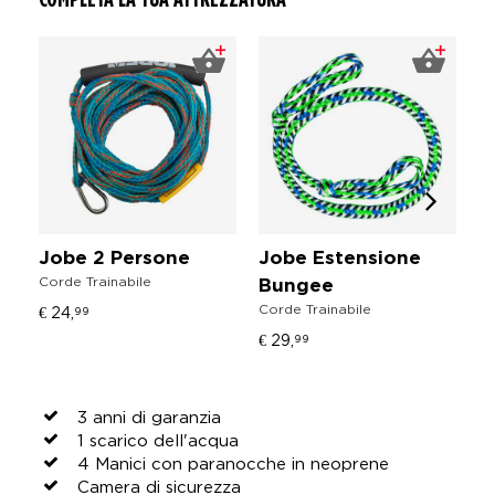
Jobe 2 Persone
Jobe Estensione
J
Corde Trainabile
Bungee
G
Corde Trainabile
€ 24,
99
S
Gi
€ 29,
99
5
3 anni di garanzia
1 scarico dell'acqua
4 Manici con paranocche in neoprene
Camera di sicurezza