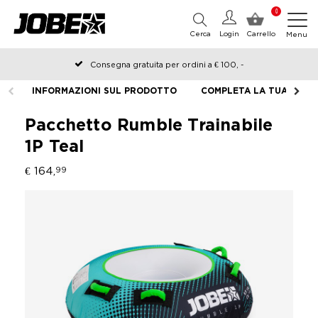
0
Cerca
Login
Carrello
Menu
Consegna gratuita per ordini a € 100, -
Ordinato prima delle 12:00 nei giorni lavorativi, spedito lo stesso
INFORMAZIONI SUL PRODOTTO
COMPLETA LA TUA ATTR
giorno
Pacchetto Rumble Trainabile
1P Teal
€ 164,
99