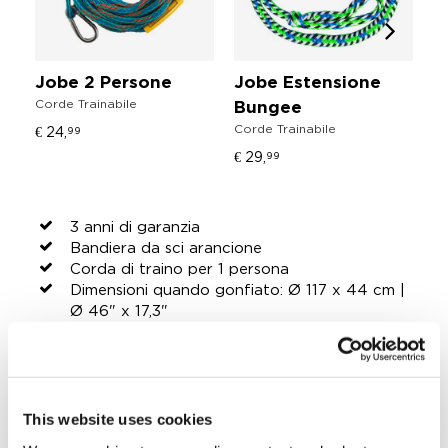
Jobe 2 Persone
Jobe Estensione
J
Corde Trainabile
Bungee
G
Corde Trainabile
€ 24,
99
S
€ 29,
99
N
Gi
€ 
3 anni di garanzia
Bandiera da sci arancione
Corda di traino per 1 persona
Dimensioni quando gonfiato: Ø 117 x 44 cm |
Ø 46" x 17,3"
La confezione contiene: Rumble trainabile
Pompa ad aria 12V
Sgancio rapido con chiusura per il polso
1 scarico dell'acqua
4 Manici con paranocche in neoprene
This website uses cookies
Camera di sicurezza