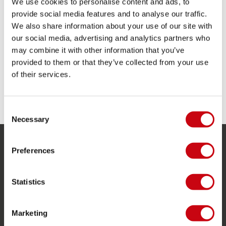
We use cookies to personalise content and ads, to
Connettore rapido per un traino facilitato
provide social media features and to analyse our traffic.
Massimo 1 persona trainabile
We also share information about your use of our site with
Parzialmente coperto
Trainabile multi posizione
our social media, advertising and analytics partners who
Valvola Boston unidirezionale
may combine it with other information that you’ve
Copertura in nylon 420 denari
provided to them or that they’ve collected from your use
24 Calibro PVC
of their services.
CONDIVIDI I TUOI #JOBEMOMENTS
Consent
Necessary
Selection
Preferences
SERVIZIO
Assistenza clienti
Statistics
Ritorno
Consegna
Marketing
Ordine e pagamento